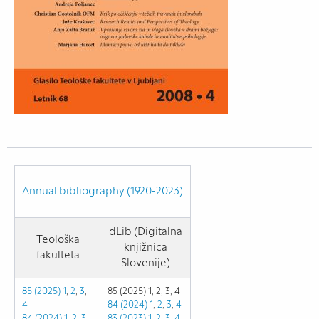
Annual bibliography (1920-2023)
dLib (Digitalna
Teološka
knjižnica
fakulteta
Slovenije)
85 (2025) 1
,
2
,
3
,
85 (2025) 1, 2, 3, 4
4
84 (2024) 1
,
2
,
3
,
4
84 (2024) 1
,
2
,
3
,
83 (2023)
1
,
2
,
3
,
4