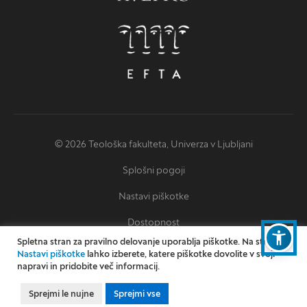
© 2026 Teološka fakulteta, Univerza v Ljubljani
Splošni pogoji
Nastavi piškotke
Dostopnost
Spletna stran za pravilno delovanje uporablja piškotke. Na strani
Izjava o dostopnosti
Nastavi piškotke
lahko izberete, katere piškotke dovolite v svoji
napravi in pridobite več informacij.
Oblikovanje: Miha Omejc
Izvedba: Kodington
Sprejmi le nujne
Sprejmi vse