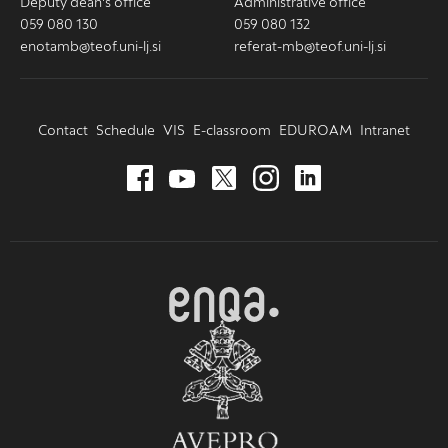
Deputy dean's office
Administrative office
059 080 130
059 080 132
enotamb@teof.uni-lj.si
referat-mb@teof.uni-lj.si
Contact
Schedule
VIS
E-classroom
EDUROAM
Intranet