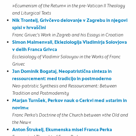
»Ecumenism of the Return« in the pre-Vatican II Theology
and Liturgical Texts
Nik Trontelj, Grivčevo delovanje v Zagrebu in njegovi
spisi v hrvaščini
Franc Grivec's Work in Zagreb and his Essays in Croatian
Simon Malmenvall, Ekleziologija Vladimirja Solovjova
v delih Franca Grivca
Ecclesiology of Vladimir Solovyov in the Works of Franc
Grivec
Jan Dominik Bogataj, Neopatristična sinteza in
ressourcement: med tradicijo in postmoderno
Neo-patristic Synthesis and Ressourcement: Between
Tradition and Postmodernity
Marjan Turnšek, Perkov nauk o Cerkvi med »starim in
novim«
Franc Perko's Doctrine of the Church between »the Old and
the New«
Anton Štrukelj, Ekumenska misel Franca Perka