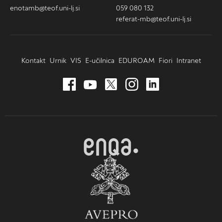
enotamb@teof.uni-lj.si
059 080 132
referat-mb@teof.uni-lj.si
Kontakt
Urnik
VIS
E-učilnica
EDUROAM
Fiori
Intranet