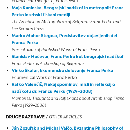
Ecumenical Thought of Franc Perko
Maja Kaninska, Beograjski nadškof in metropolit Franc
Perko in srbski tiskani mediji
The Archbishop Metropolitan of Belgrade Franc Perko and
the Serbian Press
Marko Mohor Stegnar, Predstavitev objavljenih del
Franca Perka
Presentation of Published Works of Franc Perko
Stanislav Hočevar, Franc Perko kot beograjski nadškof
Franc Perko as Archbishop of Belgrade
Vinko Škafar, Ekumensko delovanje Franca Perka
Ecumenical Work of Franc Perko
Rafko Valenčič, Nekaj spominov, misli in refleksij o
nadškofu dr. Francu Perku (1929–2008)
Memories, Thoughts and Reflexions about Archbishop Franc
Perko (1929‒2008)
DRUGE RAZPRAVE
/
OTHER ARTICLES
Ján Zozuľak and Michal Valčo, Byzantine Philosophy of