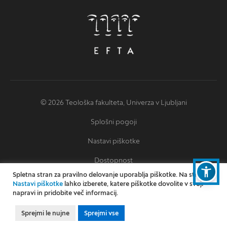
© 2026 Teološka fakulteta, Univerza v Ljubljani
Splošni pogoji
Nastavi piškotke
Dostopnost
Spletna stran za pravilno delovanje uporablja piškotke. Na strani
Izjava o dostopnosti
Nastavi piškotke
lahko izberete, katere piškotke dovolite v svoji
napravi in pridobite več informacij.
Oblikovanje: Miha Omejc
Izvedba: Kodington
Sprejmi le nujne
Sprejmi vse