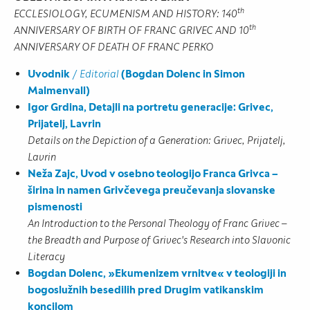
th
ECCLESIOLOGY, ECUMENISM AND HISTORY: 140
th
ANNIVERSARY OF BIRTH OF FRANC GRIVEC AND 10
ANNIVERSARY OF DEATH OF FRANC PERKO
Uvodnik
/
Editorial
(Bogdan Dolenc in Simon
Malmenvall)
Igor Grdina, Detajli na portretu generacije: Grivec,
Prijatelj, Lavrin
Details on the Depiction of a Generation: Grivec, Prijatelj,
Lavrin
Neža Zajc, Uvod v osebno teologijo Franca Grivca –
širina in namen Grivčevega preučevanja slovanske
pismenosti
An Introduction to the Personal Theology of Franc Grivec –
the Breadth and Purpose of Grivec's Research into Slavonic
Literacy
Bogdan Dolenc, »Ekumenizem vrnitve« v teologiji in
bogoslužnih besedilih pred Drugim vatikanskim
koncilom