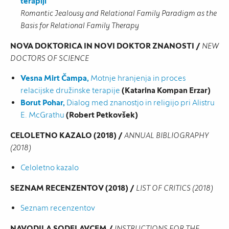
terapiji
Romantic Jealousy and Relational Family Paradigm as the
Basis for Relational Family Therapy
NOVA DOKTORICA IN NOVI DOKTOR ZNANOSTI /
NEW
DOCTORS OF SCIENCE
Vesna Mirt Čampa,
Motnje hranjenja in proces
relacijske družinske terapije
(Katarina Kompan Erzar)
Borut Pohar,
Dialog med znanostjo in religijo pri Alistru
E. McGrathu
(Robert Petkovšek)
CELOLETNO KAZALO (2018) /
ANNUAL BIBLIOGRAPHY
(2018)
Celoletno kazalo
SEZNAM RECENZENTOV (2018) /
LIST OF CRITICS (2018)
Seznam recenzentov
NAVODILA SODELAVCEM /
INSTRUCTIONS FOR THE