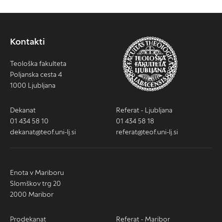
Kontakti
Teološka fakulteta
Poljanska cesta 4
1000 Ljubljana
Dekanat
Referat - Ljubljana
01 434 58 10
01 434 58 18
dekanat@teof.uni-lj.si
referat@teof.uni-lj.si
Enota v Mariboru
Slomškov trg 20
2000 Maribor
Prodekanat
Referat - Maribor