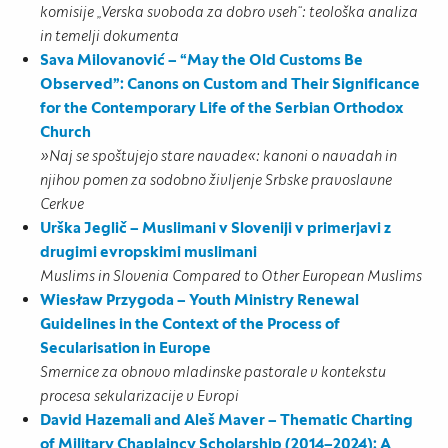
komisije „Verska svoboda za dobro vseh“: teološka analiza
in temelji dokumenta
Sava Milovanović – “May the Old Customs Be
Observed”: Canons on Custom and Their Significance
for the Contemporary Life of the Serbian Orthodox
Church
»Naj se spoštujejo stare navade«: kanoni o navadah in
njihov pomen za sodobno življenje Srbske pravoslavne
Cerkve
Urška Jeglič – Muslimani v Sloveniji v primerjavi z
drugimi evropskimi muslimani
Muslims in Slovenia Compared to Other European Muslims
Wiesław Przygoda – Youth Ministry Renewal
Guidelines in the Context of the Process of
Secularisation in Europe
Smernice za obnovo mladinske pastorale v kontekstu
procesa sekularizacije v Evropi
David Hazemali and Aleš Maver – Thematic Charting
of Military Chaplaincy Scholarship (2014–2024): A