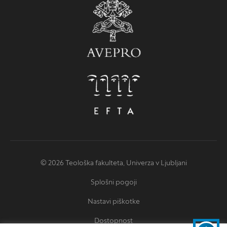
© 2026 Teološka fakulteta, Univerza v Ljubljani
Splošni pogoji
Nastavi piškotke
Dostopnost