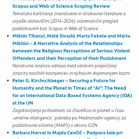
Scopus and Web of Science Scoping Review
Tematsko kartiranje znanstvene in strokovne literature o
vojaški duhovščini (2014–2024): sistematični pregled
podatkovnih baz Scopus in Web of Science
Miklós Tihanyi, Máté Sivadó, Marta Fekete and Márta
Miklósi – A Narrative Analysis of the Relationships
between the Religious Perceptions of Serious Violent
Offenders and their Perception of their Punishment
Narativna analiza odnosa med verskimi prepričanji
izrazito nasilnih kaznjencev in njihovim dojemanjem kazni
Peter G. Kirchschlaeger – Securing a Future for
Humanity and the Planet in Times of “AI”: The Need
for an International Data-Based Systems Agency (IDA)
at the UN
Zagotavljanje prihodnosti za človeštvo in planet v času
‚umetne inteligence‘: potreba po Mednarodni agenciji za
podatkovne sisteme (MAPS) v okviru OZN
Barbara Horvat in Majda Cenčič – Podpora šole pri