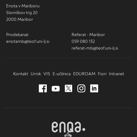
Enota v Mariboru
Slomškov trg 20
2000 Maribor
Prodekanat
Referat - Maribor
enotamb@teof.uni-lj.si
059 080 132
referat-mb@teof.uni-lj.si
Kontakt
Urnik
VIS
E-učilnica
EDUROAM
Fiori
Intranet