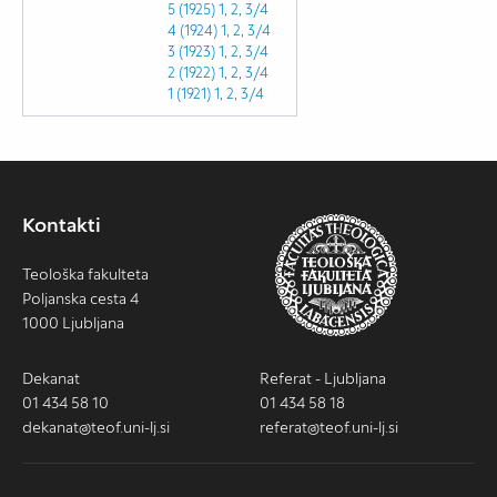
5 (1925)
1
,
2
,
3/4
4 (1924)
1
,
2
,
3/4
3 (1923)
1
,
2
,
3/4
2 (1922)
1
,
2
,
3/4
1 (1921)
1
,
2
,
3/4
Kontakti
Teološka fakulteta
Poljanska cesta 4
1000 Ljubljana
Dekanat
Referat - Ljubljana
01 434 58 10
01 434 58 18
dekanat@teof.uni-lj.si
referat@teof.uni-lj.si