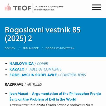
Bogoslovni vestnik 85
(2025) 2
DOMOV
PUBLIKACIJE
BOGOSLOVNI VESTNIK
NASLOVNICA
/
COVER
KAZALO
/
TABLE OF CONTENTS
SODELAVCI IN SODELAVKE
/
CONTRIBUTORS
RAZPRAVE
/
ARTICLES
Ivan Macut – Argumentation of the Philosopher Franjo
Šanc on the Problem of Evil in the World
Argumentacija filozofa Franja Šanca o problemu zla v