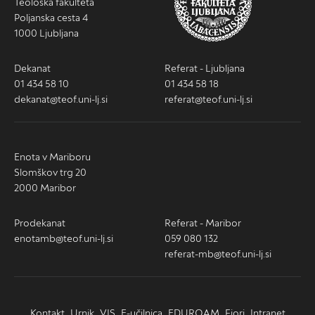
Teološka fakulteta
Poljanska cesta 4
1000 Ljubljana
Dekanat
Referat - Ljubljana
01 434 58 10
01 434 58 18
dekanat@teof.uni-lj.si
referat@teof.uni-lj.si
Enota v Mariboru
Slomškov trg 20
2000 Maribor
Prodekanat
Referat - Maribor
enotamb@teof.uni-lj.si
059 080 132
referat-mb@teof.uni-lj.si
Kontakt
Urnik
VIS
E-učilnica
EDUROAM
Fiori
Intranet