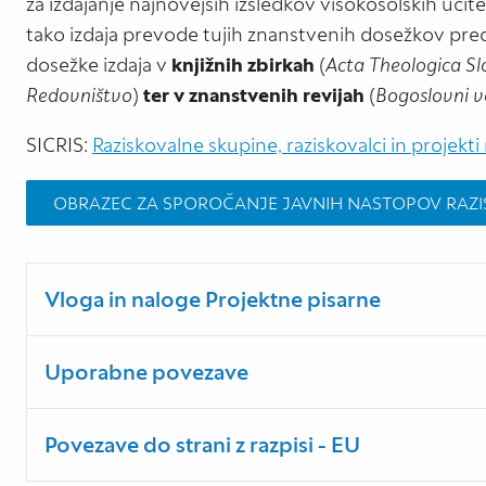
za izdajanje najnovejših izsledkov visokošolskih učite
tako izdaja prevode tujih znanstvenih dosežkov pre
dosežke izdaja v
knjižnih zbirkah
(
Acta Theologica Sl
Redovništvo
)
ter
v znanstvenih revijah
(
Bogoslovni ve
SICRIS:
Raziskovalne skupine, raziskovalci in projekti 
OBRAZEC ZA SPOROČANJE JAVNIH NASTOPOV RAZ
Vloga in naloge Projektne pisarne
Uporabne povezave
Povezave do strani z razpisi - EU