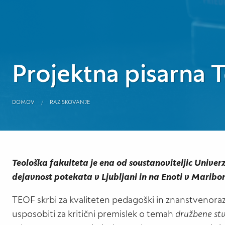
Projektna pisarna T
DOMOV
RAZISKOVANJE
Teološka fakulteta je ena od soustanoviteljic Univerz
dejavnost potekata v Ljubljani in na Enoti v Maribor
TEOF skrbi za kvaliteten pedagoški in znanstvenoraz
usposobiti za kritični premislek o temah
družbene stv