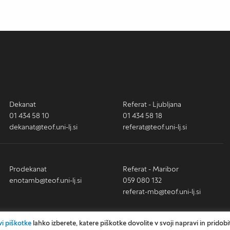
Dekanat
Referat - Ljubljana
01 434 58 10
01 434 58 18
dekanat@teof.uni-lj.si
referat@teof.uni-lj.si
Prodekanat
Referat - Maribor
enotamb@teof.uni-lj.si
059 080 132
referat-mb@teof.uni-lj.si
i piškotke
lahko izberete, katere piškotke dovolite v svoji napravi in pridobi