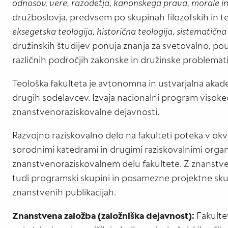
odnosov, vere, razodetja, kanonskega prava, morale in
družboslovja, predvsem po skupinah filozofskih in te
eksegetska teologija, historična teologija, sistematična
družinskih študijev ponuja znanja za svetovalno, po
različnih področjih zakonske in družinske problemati
Teološka fakulteta je avtonomna in ustvarjalna akade
drugih sodelavcev. Izvaja nacionalni program visoke
znanstvenoraziskovalne dejavnosti.
Razvojno raziskovalno delo na fakulteti poteka v ok
sorodnimi katedrami in drugimi raziskovalnimi organi
znanstvenoraziskovalnem delu fakultete. Z znanstv
tudi programski skupini in posamezne projektne skupi
znanstvenih publikacijah.
Znanstvena založba (založniška dejavnost):
Fakulte