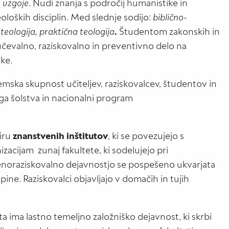
 vzgoje
. Nudi znanja s področij humanistike in
oloških disciplin. Med slednje sodijo:
biblično-
 teologija, praktična teologija
.
Študentom zakonskih in
učevalno, raziskovalno in preventivno delo na
ke.
mska skupnost učiteljev, raziskovalcev, študentov in
ga šolstva in nacionalni program
viru
znanstvenih inštitutov
, ki se povezujejo s
zacijam zunaj fakultete, ki sodelujejo pri
enoraziskovalno dejavnostjo se pospešeno ukvarjata
ne. Raziskovalci objavljajo v domačih in tujih
ta ima lastno temeljno založniško dejavnost, ki skrbi