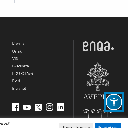
Kontakt
Urnik
VIS
E-učilnica
EDUROAM
Fiori
Intranet
te več
Sprejmi le nujne
Sprejmi vse