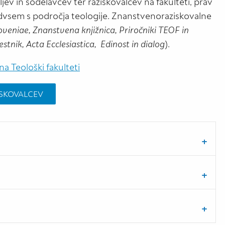
ljev in sodelavcev ter raziskovalcev na fakulteti, prav
dvsem s področja teologije. Znanstvenoraziskovalne
oveniae, Znanstvena knjižnica, Priročniki TEOF in
stnik, Acta Ecclesiastica, Edinost in dialog
).
na Teološki fakulteti
ISKOVALCEV