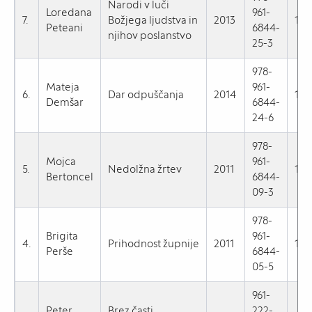
Narodi v luči
Loredana
961-
7.
Božjega ljudstva in
2013
14,
Peteani
6844-
njihov poslanstvo
25-3
978-
Mateja
961-
6.
Dar odpuščanja
2014
15,
Demšar
6844-
24-6
978-
Mojca
961-
5.
Nedolžna žrtev
2011
17,
Bertoncel
6844-
09-3
978-
Brigita
961-
4.
Prihodnost župnije
2011
15,
Perše
6844-
05-5
961-
Peter
Brez časti,
222-