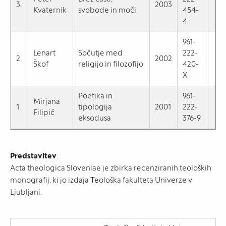
3.
2003
Kvaternik
svobode in moči
454-
4
961-
Lenart
Sočutje med
222-
2.
2002
Škof
religijo in filozofijo
420-
X
Poetika in
961-
Mirjana
1.
tipologija
2001
222-
Filipič
eksodusa
376-9
Predstavitev
:
Acta theologica Sloveniae je zbirka recenziranih teoloških
monografij, ki jo izdaja Teološka fakulteta Univerze v
Ljubljani.