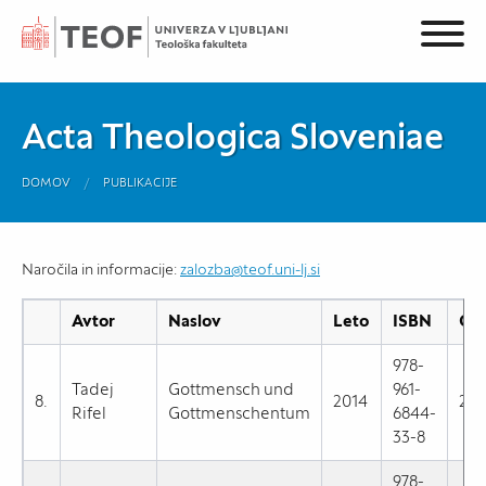
Acta Theologica Sloveniae
DOMOV
PUBLIKACIJE
Naročila in informacije:
zalozba@teof.uni-lj.si
Avtor
Naslov
Leto
ISBN
Ce
978-
Tadej
Gottmensch und
961-
8.
2014
20,
Rifel
Gottmenschentum
6844-
33-8
978-