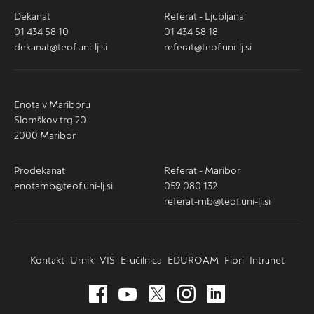
Dekanat
Referat - Ljubljana
01 434 58 10
01 434 58 18
dekanat@teof.uni-lj.si
referat@teof.uni-lj.si
Enota v Mariboru
Slomškov trg 20
2000 Maribor
Prodekanat
Referat - Maribor
enotamb@teof.uni-lj.si
059 080 132
referat-mb@teof.uni-lj.si
Kontakt
Urnik
VIS
E-učilnica
EDUROAM
Fiori
Intranet