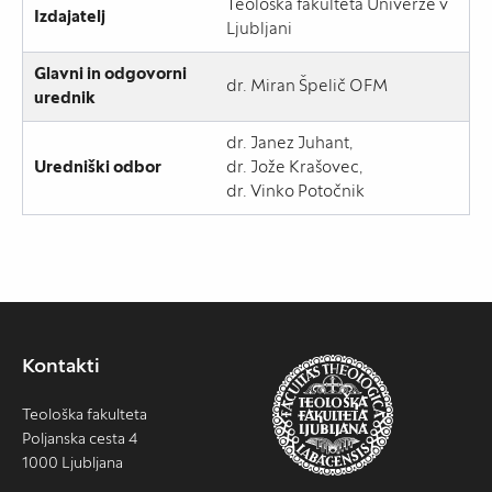
Teološka fakulteta Univerze v
Izdajatelj
Ljubljani
Glavni in odgovorni
dr. Miran Špelič OFM
urednik
dr. Janez Juhant,
Uredniški odbor
dr. Jože Krašovec,
dr. Vinko Potočnik
Kontakti
Teološka fakulteta
Poljanska cesta 4
1000 Ljubljana