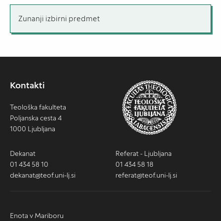
Zunanji izbirni predmet
Kontakti
Teološka fakulteta
Poljanska cesta 4
1000 Ljubljana
Dekanat
Referat - Ljubljana
01 434 58 10
01 434 58 18
dekanat@teof.uni-lj.si
referat@teof.uni-lj.si
Enota v Mariboru