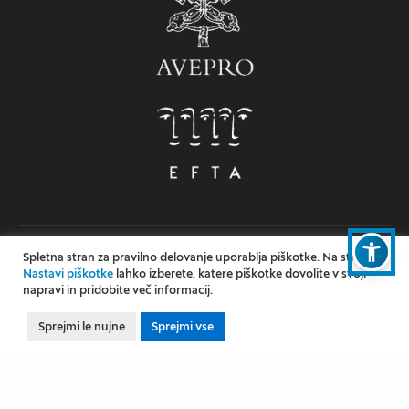
Spletna stran za pravilno delovanje uporablja piškotke. Na strani
© 2026 Teološka fakulteta, Univerza v Ljubljani
Nastavi piškotke
lahko izberete, katere piškotke dovolite v svoji
napravi in pridobite več informacij.
Splošni pogoji
Sprejmi le nujne
Sprejmi vse
Nastavi piškotke
Dostopnost
Izjava o dostopnosti