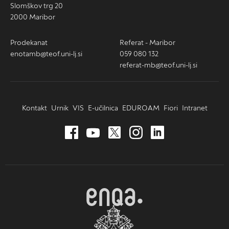
Slomškov trg 20
2000 Maribor
Prodekanat
Referat - Maribor
enotamb@teof.uni-lj.si
059 080 132
referat-mb@teof.uni-lj.si
Kontakt
Urnik
VIS
E-učilnica
EDUROAM
Fiori
Intranet