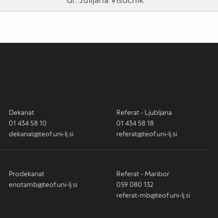
Dekanat
Referat - Ljubljana
01 434 58 10
01 434 58 18
dekanat@teof.uni-lj.si
referat@teof.uni-lj.si
Prodekanat
Referat - Maribor
enotamb@teof.uni-lj.si
059 080 132
referat-mb@teof.uni-lj.si