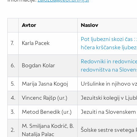
Avtor
Naslov
Pot ljubezni skozi čas
7.
Karla Pacek
hčera krščanske ljubezn
Redovniki in redovnic
6.
Bogdan Kolar
redovništva na Sloven
5.
Marija Jasna Kogoj
Uršulinke in njihovo 
4.
Vincenc Rajšp (ur.)
Jezuitski kolegij v Ljub
3.
Metod Benedik (ur.)
Jezuiti na Slovenskem 
M. Smiljana Kodrič, B.
2.
Šolske sestre svetega F
Natalija Palac