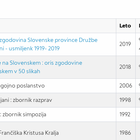
Leto
 : zgodovina Slovenske province Družbe
2019
i - usmiljenk 1919- 2019
e na Slovenskem : oris zgodovine
2018
skem v 50 slikah
vzgojno poslanstvo
2006
ljani : zbornik razprav
1998
: zbornik simpozija
1992
rančiška Kristusa Kralja
1986