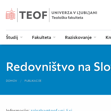
Študij
Fakulteta
Raziskovanje
Kn
Redovništvo na Sl
DOMOV
PUBLIKACIJE
Informacije:
zalozba@teof.uni-lj.si