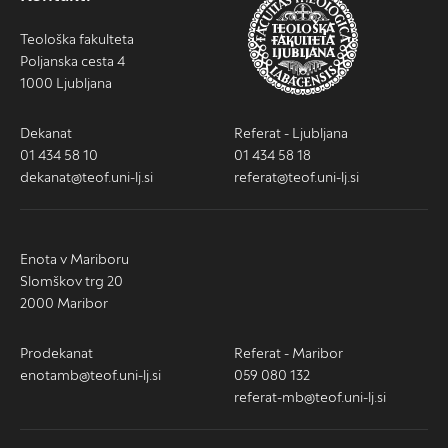
Teološka fakulteta
Poljanska cesta 4
1000 Ljubljana
Dekanat
Referat - Ljubljana
01 434 58 10
01 434 58 18
dekanat@teof.uni-lj.si
referat@teof.uni-lj.si
Enota v Mariboru
Slomškov trg 20
2000 Maribor
Prodekanat
Referat - Maribor
enotamb@teof.uni-lj.si
059 080 132
referat-mb@teof.uni-lj.si