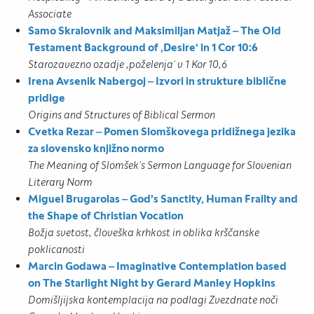
Associate
Samo Skralovnik and Maksimiljan Matjaž ‒ The Old
Testament Background of ,Desire‘ in 1 Cor 10:6
Starozavezno ozadje ,poželenja‘ v 1 Kor 10,6
Irena Avsenik Nabergoj ‒ Izvori in strukture biblične
pridige
Origins and Structures of Biblical Sermon
Cvetka Rezar ‒ Pomen Slomškovega pridižnega jezika
za slovensko knjižno normo
The Meaning of Slomšek’s Sermon Language for Slovenian
Literary Norm
Miguel Brugarolas ‒ God’s Sanctity, Human Frailty and
the Shape of Christian Vocation
Božja svetost, človeška krhkost in oblika krščanske
poklicanosti
Marcin Godawa ‒ Imaginative Contemplation based
on The Starlight Night by Gerard Manley Hopkins
Domišljijska kontemplacija na podlagi Zvezdnate noči