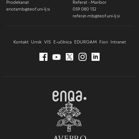
Prodekanat
Referat - Maribor
enotamb@teof.uni-lj.si
059 080 132
referat-mb@teof.uni-lj.si
Kontakt
Urnik
VIS
E-učilnica
EDUROAM
Fiori
Intranet