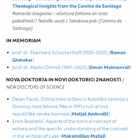
Theological Insights from the Camino de Santiago
Romarski blagoslov – očarljiva folklora ali izraz
pobožnosti? Teološki uvidi z Jakobove poti (Camino de
Santiago)
IN MEMORIAM
prof. dr. Eberhard Schockenhoff (1953–2020) (
Roman
Globokar
)
prof. dr. Martin Dimnik (1941–2020) (
Simon Malmenvall
)
NOVA DOKTORJA IN NOVI DOKTORICI ZNANOSTI
/
NEW DOCTORS OF SCIENCE
Dejan Pacek, Odnos med državo in Katoliško cerkvijo v
Sloveniji med letoma 1966 in 1991 v luči arhiva
republiške verske komisije (
Matjaž Ambrožič
)
Ervin Budiselić, Aspects of the biblical concept of
witness and the specific understanding of the concept
in the writings of Luke (
Maksimilijan Matjaž
)