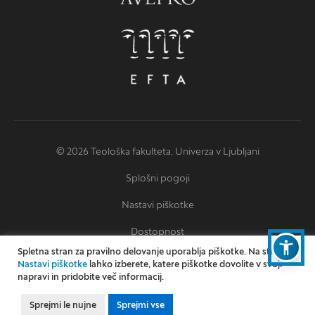
© 2026 Teološka fakulteta, Univerza v Ljubljani
Splošni pogoji
Nastavi piškotke
Dostopnost
Spletna stran za pravilno delovanje uporablja piškotke. Na strani
Izjava o dostopnosti
Nastavi piškotke
lahko izberete, katere piškotke dovolite v svoji
napravi in pridobite več informacij.
Oblikovanje: Miha Omejc
Izvedba: Kodington
Sprejmi le nujne
Sprejmi vse