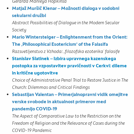
Gerarda Manleya Hopkinsa
Matjaž Muršič Klenar ‒ Možnosti dialoga v sodobni
sekularni družbi
Abstract Possibilities of Dialogue in the Modern Secular
Society
Mario Wintersteiger ‒ Enlightenment from the Orient:
The ,Philosophical Esotericism‘ of the Falasifa
Razsvetljenstvo z Vzhoda: ,filozofska ezoterika‘ falasife
Stanislav Slatinek ‒ Izbira upravnega kazenskega
postopka za vzpostavitev pravičnosti v Cerkvi: dileme
in kritične ugotovitve
Choice of Administrative Penal Trial to Restore Justice in The
Church: Dilemmas and Critical Findings
Sebastijan Valentan ‒ Primerjalnopravni vidik omejitve
verske svobode in aktualnost primerov med
pandemijo COVID-19
The Aspect of Comparative Law to the Restriction on the
Freedom of Religion and the Relevance of Cases during the
COVID-19 Pandemic