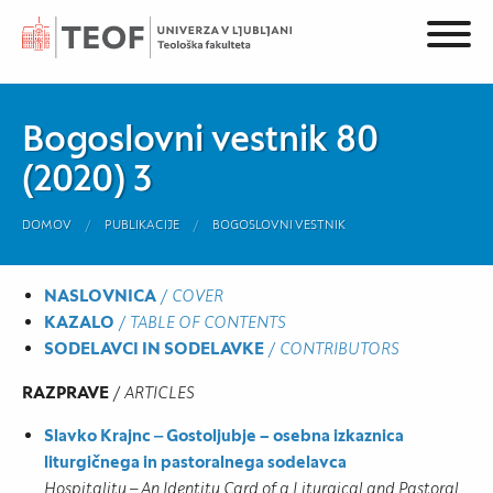
Bogoslovni vestnik 80
(2020) 3
DOMOV
PUBLIKACIJE
BOGOSLOVNI VESTNIK
NASLOVNICA
/
COVER
KAZALO
/
TABLE OF CONTENTS
SODELAVCI IN SODELAVKE
/
CONTRIBUTORS
RAZPRAVE
/
ARTICLES
Slavko Krajnc ‒ Gostoljubje – osebna izkaznica
liturgičnega in pastoralnega sodelavca
Hospitality – An Identity Card of a Liturgical and Pastoral