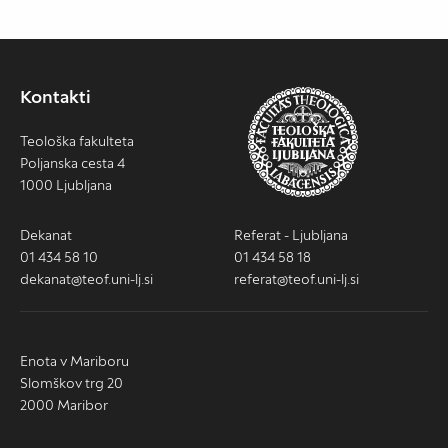
Kontakti
Teološka fakulteta
Poljanska cesta 4
1000 Ljubljana
Dekanat
Referat - Ljubljana
01 434 58 10
01 434 58 18
dekanat@teof.uni-lj.si
referat@teof.uni-lj.si
Enota v Mariboru
Slomškov trg 20
2000 Maribor