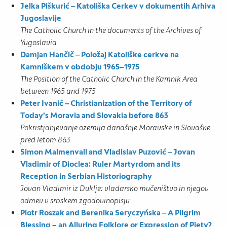
Jelka Piškurić ‒ Katoliška Cerkev v dokumentih Arhiva
Jugoslavije
The Catholic Church in the documents of the Archives of
Yugoslavia
Damjan Hančič ‒ Položaj Katoliške cerkve na
Kamniškem v obdobju 1965–1975
The Position of the Catholic Church in the Kamnik Area
between 1965 and 1975
Peter Ivanič ‒ Christianization of the Territory of
Today’s Moravia and Slovakia before 863
Pokristjanjevanje ozemlja današnje Moravske in Slovaške
pred letom 863
Simon Malmenvall and Vladislav Puzović ‒ Jovan
Vladimir of Dioclea: Ruler Martyrdom and its
Reception in Serbian Historiography
Jovan Vladimir iz Duklje: vladarsko mučeništvo in njegov
odmev v srbskem zgodovinopisju
Piotr Roszak and Berenika Seryczyńska ‒ A Pilgrim
Blessing – an Alluring Folklore or Expression of Piety?