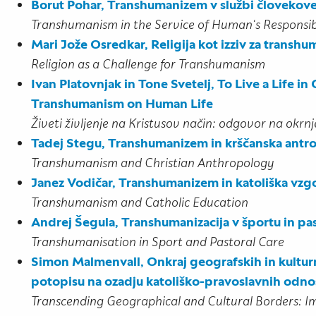
Borut Pohar, Transhumanizem v službi človekove
Transhumanism in the Service of Human‘s Responsibi
Mari Jože Osredkar, Religija kot izziv za transh
Religion as a Challenge for Transhumanism
Ivan Platovnjak in Tone Svetelj, To Live a Life i
Transhumanism on Human Life
Živeti življenje na Kristusov način: odgovor na okr
Tadej Stegu, Transhumanizem in krščanska antr
Transhumanism and Christian Anthropology
Janez Vodičar, Transhumanizem in katoliška vzg
Transhumanism and Catholic Education
Andrej Šegula, Transhumanizacija v športu in pa
Transhumanisation in Sport and Pastoral Care
Simon Malmenvall, Onkraj geografskih in kultu
potopisu na ozadju katoliško-pravoslavnih odn
Transcending Geographical and Cultural Borders: Im