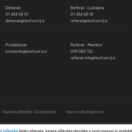
Dekanat
Referat - Ljubljana
01 434 58 10
01 434 58 18
dekanat@teof.uni-lj.si
referat@teof.uni-lj.si
Prodekanat
Referat - Maribor
enotamb@teof.uni-lj.si
059 080 132
referat-mb@teof.uni-lj.si
Nastavi piškotke
Dostopnost
Izjava o dostopnosti
i piškotke
lahko izberete, katere piškotke dovolite v svoji napravi in pridobi