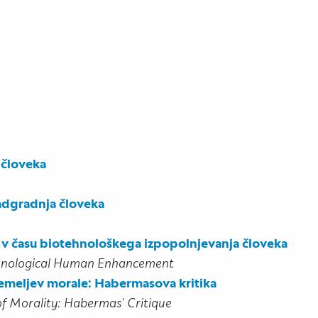
 človeka
nadgradnja človeka
v času biotehnološkega izpopolnjevanja človeka
chnological Human Enhancement
temeljev morale: Habermasova kritika
of Morality: Habermas‘ Critique