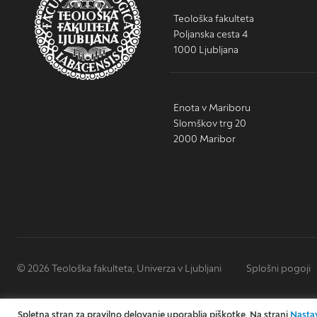
Teološka fakulteta
Poljanska cesta 4
1000 Ljubljana
Enota v Mariboru
Slomškov trg 20
2000 Maribor
© 2026 Teološka fakulteta, Univerza v Ljubljani
Splošni pogoji
Spletna stran za pravilno delovanje uporablja piškotke. Na strani
Nastav