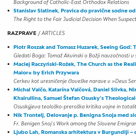
Background of Catholic-East Orthodox Relations
Stanislav Slatinek, Pravica do pravične sodne 
The Right to the Fair Judicial Decision When Suspe
RAZPRAVE
/
ARTICLES
Piotr Roszak and Tomasz Huzarek, Seeing God: 
Gledati Boga: Tomaž Akvinski o Božji navzočnosti v
Maciej Raczyński-Rożek, The Church as the Real
Maior« by Erich Przywara
Cerkev kot uresničenje človeške narave v »Deus S
Michal Valčo, Katarína Valčová, Daniel Slivka, Ni
Khairullina, Samuel Štefan Osusky’s Theological
Osuskýjeva teološko-preroška kritika vojne in total
Nik Trontelj, Delovanje p. Benigna Snoja med slo
Fr. Benigen Snoj‘s Work among the Slovene Emigran
Ljubo Lah, Romanska arhitektura v Burgundiji – 