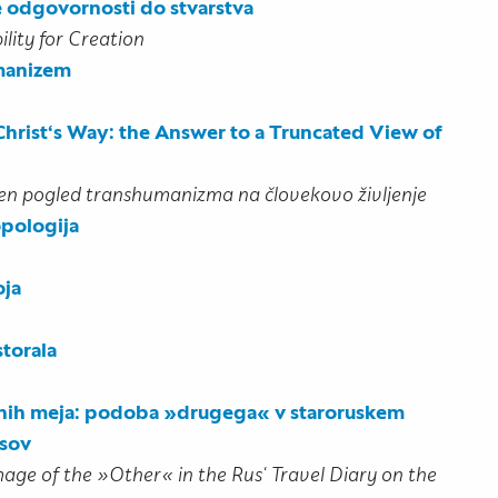
 odgovornosti do stvarstva
lity for Creation
umanizem
n Christ‘s Way: the Answer to a Truncated View of
njen pogled transhumanizma na človekovo življenje
opologija
oja
storala
rnih meja: podoba »drugega« v staroruskem
osov
age of the »Other« in the Rus‘ Travel Diary on the