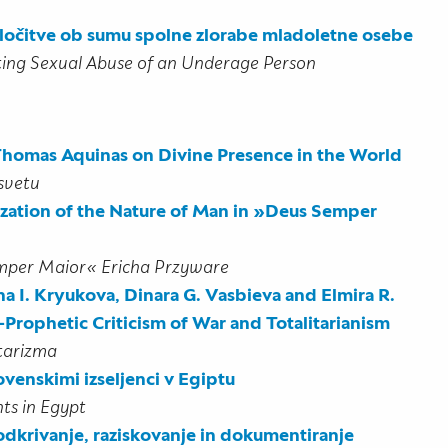
odločitve ob sumu spolne zlorabe mladoletne osebe
cting Sexual Abuse of an Underage Person
Thomas Aquinas on Divine Presence in the World
 svetu
ization of the Nature of Man in »Deus Semper
emper Maior« Ericha Przyware
na I. Kryukova, Dinara G. Vasbieva and Elmira R.
-Prophetic Criticism of War and Totalitarianism
itarizma
venskimi izseljenci v Egiptu
ts in Egypt
odkrivanje, raziskovanje in dokumentiranje