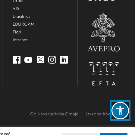
Urnik
VIS
E-učilnica
EDUROAM
Fiori
Intranet
Oblikovanje: Miha Omejc
Izvedba: Kodington
te več