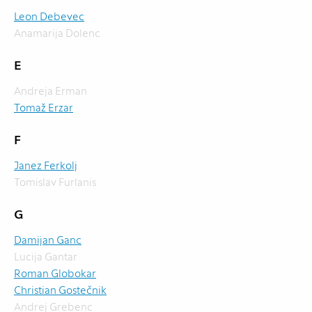
Leon Debevec
Anamarija Dolenc
E
Andreja Erman
Tomaž Erzar
F
Janez Ferkolj
Tomislav Furlanis
G
Damijan Ganc
Lucija Gantar
Roman Globokar
Christian Gostečnik
Andrej Grebenc