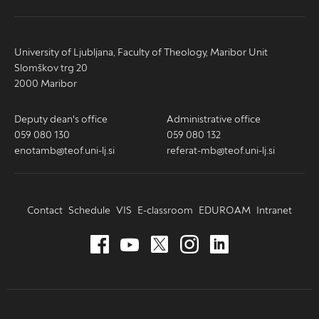
University of Ljubljana, Faculty of Theology, Maribor Unit
Slomškov trg 20
2000 Maribor
Deputy dean's office
Administrative office
059 080 130
059 080 132
enotamb@teof.uni-lj.si
referat-mb@teof.uni-lj.si
Contact
Schedule
VIS
E-classroom
EDUROAM
Intranet