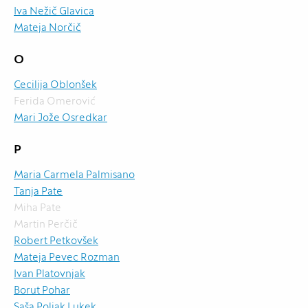
Iva Nežič Glavica
Mateja Norčič
O
Cecilija Oblonšek
Ferida Omerović
Mari Jože Osredkar
P
Maria Carmela Palmisano
Tanja Pate
Miha Pate
Martin Perčič
Robert Petkovšek
Mateja Pevec Rozman
Ivan Platovnjak
Borut Pohar
Saša Poljak Lukek