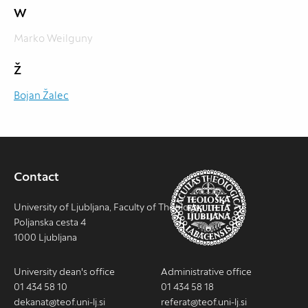
W
Marko Weilguny
Ž
Bojan Žalec
Contact
University of Ljubljana, Faculty of Theology
Poljanska cesta 4
1000 Ljubljana
University dean's office
Administrative office
01 434 58 10
01 434 58 18
dekanat@teof.uni-lj.si
referat@teof.uni-lj.si