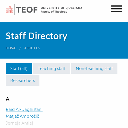
Staff Directory
HOME
ABOUT US
Staff (all)
Teaching staff
Non-teaching staff
Researchers
A
Raid Al-Daghistani
Matjaž Ambrožič
Jerneja Antlej