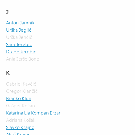
J
Anton Jamnik
Urška Jeglič
Urška Jenčič
Sara Jerebic
Drago Jerebic
Anja Jerše Bone
K
Gabriel Kavčič
Gregor Klančič
Branko Klun
Gašper Kočan
Katarina Lia Kompan Erzar
Adriana Košak
Slavko Krajnc
Aljaž Krajnc