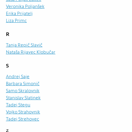
Veronika Poljanšek
Erika Prijatelj
Liza Primc
R
Tanja Repič Slavič
Nataša Rijavec Klobučar
S
Andrej Saje
Barbara Simonič
Samo Skralovnik
Stanislav Slatinek
Tadej Stegu
Vojko Strahovnik
Tadej Strehovec