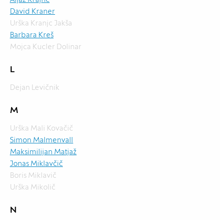
David Kraner
Urška Kranjc Jakša
Barbara Kreš
Mojca Kucler Dolinar
L
Dejan Levičnik
M
Urška Mali Kovačič
Simon Malmenvall
Maksimilijan Matjaž
Jonas Miklavčič
Boris Miklavič
Urška Mikolič
N