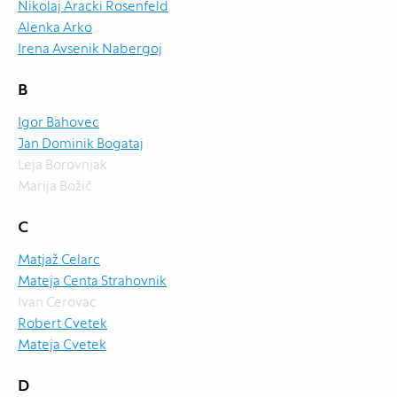
Nikolaj Aracki Rosenfeld
Alenka Arko
Irena Avsenik Nabergoj
B
Igor Bahovec
Jan Dominik Bogataj
Leja Borovnjak
Marija Božič
C
Matjaž Celarc
Mateja Centa Strahovnik
Ivan Cerovac
Robert Cvetek
Mateja Cvetek
D