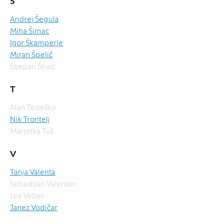
Š
Andrej Šegula
Miha Šimac
Igor Škamperle
Miran Špelič
Stjepan Štivić
T
Alan Tedeško
Nik Trontelj
Marjetka Tuš
V
Tanja Valenta
Sebastijan Valentan
Lea Veber
Janez Vodičar