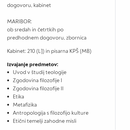
dogovoru, kabinet
MARIBOR:
ob sredah in četrtkih po
predhodnem dogovoru, zbornica
Kabinet: 210 (LJ) in pisarna KPŠ (MB)
Izvajanje predmetov:
Uvod v študij teologije
Zgodovina filozofije I
Zgodovina filozofije II
Etika
Metafizika
Antropologija s filozofijo kulture
Etični temelji zahodne misli