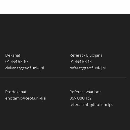
Dekanat
Referat - Ljubljana
01 434 58 10
01 434 58 18
dekanat@teof.uni-lj.si
referat@teof.uni-lj.si
Prodekanat
Referat - Maribor
enotamb@teof.uni-lj.si
059 080 132
referat-mb@teof.uni-lj.si