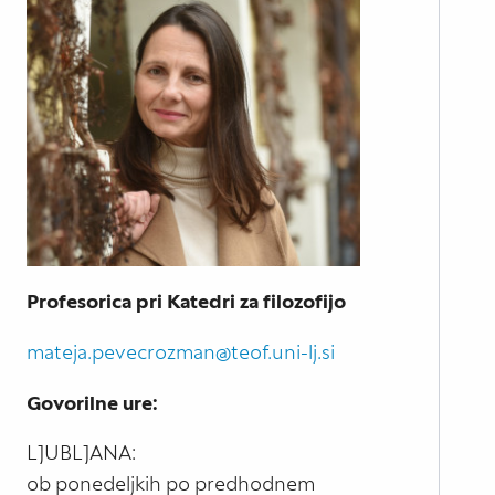
Profesorica pri Katedri za filozofijo
mateja.pevecrozman@teof.uni-lj.si
Govorilne ure:
LJUBLJANA:
ob ponedeljkih po predhodnem