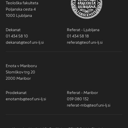
Teološka fakulteta
Poljanska cesta 4
1000 Ljubljana
Dekanat
Referat - Ljubljana
01 434 58 10
01 434 58 18
dekanat@teof.uni-lj.si
referat@teof.uni-lj.si
Enota v Mariboru
Slomškov trg 20
2000 Maribor
Prodekanat
Referat - Maribor
enotamb@teof.uni-lj.si
059 080 132
referat-mb@teof.uni-lj.si