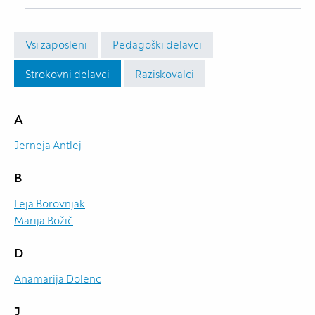
Vsi zaposleni
Pedagoški delavci
Strokovni delavci
Raziskovalci
A
Jerneja Antlej
B
Leja Borovnjak
Marija Božič
D
Anamarija Dolenc
J