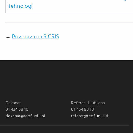
tehnologij
→
Povezava na SICRIS
Dekanat
Referat - Ljubljana
01 434 58 10
01 434 58 18
dekanat@teof.uni-lj.si
referat@teof.uni-lj.si