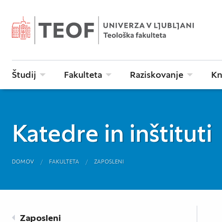
Študij
Fakulteta
Raziskovanje
Kn
Katedre in inštituti
DOMOV
FAKULTETA
ZAPOSLENI
Zaposleni