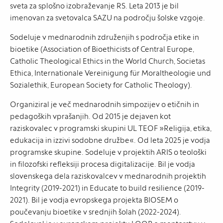
sveta za splošno izobraževanje RS. Leta 2013 je bil
imenovan za svetovalca SAZU na področju šolske vzgoje.
Sodeluje v mednarodnih združenjih s področja etike in
bioetike (Association of Bioethicists of Central Europe,
Catholic Theological Ethics in the World Church, Societas
Ethica, Internationale Vereinigung für Moraltheologie und
Sozialethik, European Society for Catholic Theology).
Organiziral je več mednarodnih simpozijev o etičnih in
pedagoških vprašanjih. Od 2015 je dejaven kot
raziskovalec v programski skupini UL TEOF »Religija, etika,
edukacija in izzivi sodobne družbe«. Od leta 2025 je vodja
programske skupine. Sodeluje v projektih ARIS o teološki
in filozofski refleksiji procesa digitalizacije. Bil je vodja
slovenskega dela raziskovalcev v mednarodnih projektih
Integrity (2019-2021) in Educate to build resilience (2019-
2021). Bil je vodja evropskega projekta BIOSEM o
poučevanju bioetike v srednjih šolah (2022-2024).