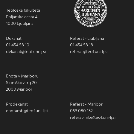
Teološka fakulteta
Poljanska cesta 4
1000 Ljubljana
Dekanat
Referat - Ljubljana
01 434 58 10
01 434 58 18
dekanat@teof.uni-lj.si
referat@teof.uni-lj.si
Enota v Mariboru
Slomškov trg 20
2000 Maribor
Prodekanat
Referat - Maribor
enotamb@teof.uni-lj.si
059 080 132
referat-mb@teof.uni-lj.si