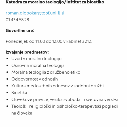
Katedra za moralno teologijo/Inštitut za bioetiko
roman.globokar@teof.uni-lj.si
01 434 58 28
Govorilne ure:
Ponedeljek od 11.00 do 12.00 v kabinetu 212.
Izvajanje predmetov:
Uvod v moralno teologijo
Osnovna moralna teologija
Moralna teologija z družbeno etiko
Odgovornost v odnosih
Kultura medosebnih odnosov v sodobni družbi
Bioetika
Človekove pravice, verska svoboda in svetovna verstva
Teološki, religiološki in psihološko-terapevtski pogledi
na človeka