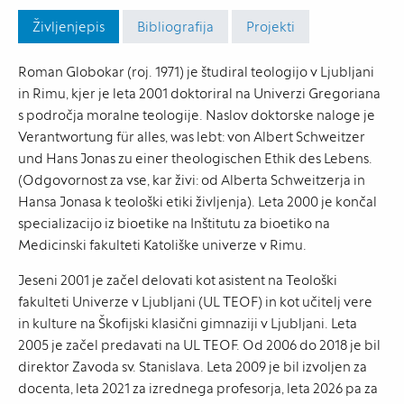
Življenjepis
Bibliografija
Projekti
Roman Globokar (roj. 1971) je študiral teologijo v Ljubljani
in Rimu, kjer je leta 2001 doktoriral na Univerzi Gregoriana
s področja moralne teologije. Naslov doktorske naloge je
Verantwortung für alles, was lebt: von Albert Schweitzer
und Hans Jonas zu einer theologischen Ethik des Lebens.
(Odgovornost za vse, kar živi: od Alberta Schweitzerja in
Hansa Jonasa k teološki etiki življenja). Leta 2000 je končal
specializacijo iz bioetike na Inštitutu za bioetiko na
Medicinski fakulteti Katoliške univerze v Rimu.
Jeseni 2001 je začel delovati kot asistent na Teološki
fakulteti Univerze v Ljubljani (UL TEOF) in kot učitelj vere
in kulture na Škofijski klasični gimnaziji v Ljubljani. Leta
2005 je začel predavati na UL TEOF. Od 2006 do 2018 je bil
direktor Zavoda sv. Stanislava. Leta 2009 je bil izvoljen za
docenta, leta 2021 za izrednega profesorja, leta 2026 pa za