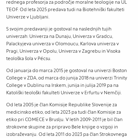
rednega profesorja za področje moralne teologije na UL
TEOF. Od leta 2025 predava tudi na Biotehniški fakulteti
Univerze v Ljubljani.
S svojim predavanji je gostoval na naslednjih tujih
univerzah: Univerza na Dunaju, Univerza v Gradcu,
Palackyjeva univerza v Olomoucu, Karlova univerza v
Pragi, Univerza v Opolu, Univerza v Zagrebu in Visoka
teološka šola v Pécsu.
Od januarja do marca 2015 je gostoval na univerzi Boston
College v ZDA, od marca do junija 2018 na univerzi Trinity
College v Dublinu na Irskem, junija in julija 2019 pa na
Katoliški teološki fakulteti Univerze v Erfurtu v Nemčiji.
Od leta 2005 je član Komisije Republike Slovenije za
medicinsko etiko, od leta 2023 pa tudi član Komisije za
etiko pri COMECE v Bruslju. V letih 2009-2011 je bil član
strokovne skupine za pripravo Bele knjige o vzgoji in
izobraževanju. Od leta 2011 do 2023 pa član Strokovnega