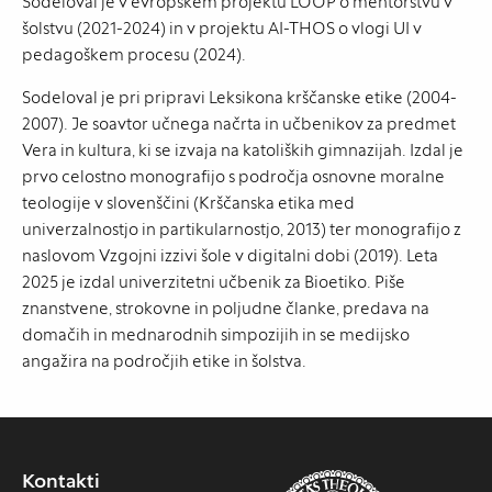
Sodeloval je v evropskem projektu LOOP o mentorstvu v
šolstvu (2021-2024) in v projektu AI-THOS o vlogi UI v
pedagoškem procesu (2024).
Sodeloval je pri pripravi Leksikona krščanske etike (2004-
2007). Je soavtor učnega načrta in učbenikov za predmet
Vera in kultura, ki se izvaja na katoliških gimnazijah. Izdal je
prvo celostno monografijo s področja osnovne moralne
teologije v slovenščini (Krščanska etika med
univerzalnostjo in partikularnostjo, 2013) ter monografijo z
naslovom Vzgojni izzivi šole v digitalni dobi (2019). Leta
2025 je izdal univerzitetni učbenik za Bioetiko. Piše
znanstvene, strokovne in poljudne članke, predava na
domačih in mednarodnih simpozijih in se medijsko
angažira na področjih etike in šolstva.
Kontakti