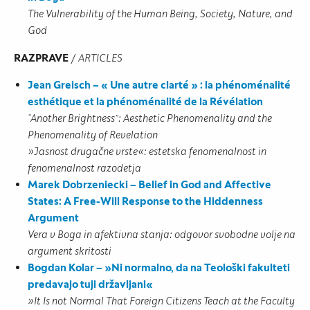
The Vulnerability of the Human Being, Society, Nature, and
God
RAZPRAVE
/
ARTICLES
Jean Greisch – « Une autre clarté » : la phénoménalité
esthétique et la phénoménalité de la Révélation
“Another Brightness”: Aesthetic Phenomenality and the
Phenomenality of Revelation
»Jasnost drugačne vrste«: estetska fenomenalnost in
fenomenalnost razodetja
Marek Dobrzeniecki – Belief in God and Affective
States: A Free-Will Response to the Hiddenness
Argument
Vera v Boga in afektivna stanja: odgovor svobodne volje na
argument skritosti
Bogdan Kolar – »Ni normalno, da na Teološki fakulteti
predavajo tuji državljani«
»It Is not Normal That Foreign Citizens Teach at the Faculty