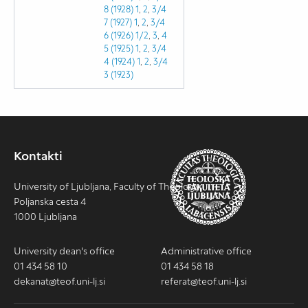
8 (1928)
1
,
2
,
3/4
7 (1927)
1
,
2
,
3/4
6 (1926)
1/2
,
3
,
4
5 (1925)
1
,
2
,
3/4
4 (1924)
1
,
2
,
3/4
3 (1923)
Kontakti
University of Ljubljana, Faculty of Theology
Poljanska cesta 4
1000 Ljubljana
University dean's office
Administrative office
01 434 58 10
01 434 58 18
dekanat@teof.uni-lj.si
referat@teof.uni-lj.si