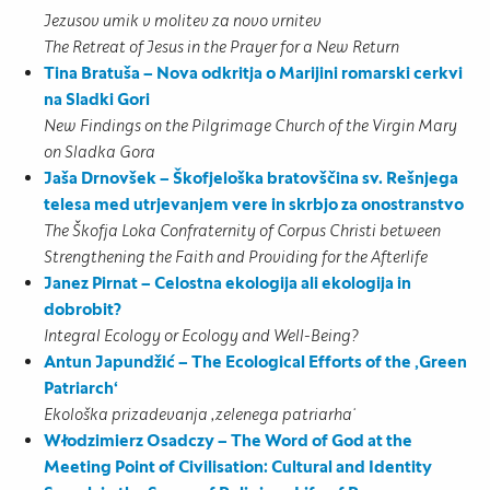
Jezusov umik v molitev za novo vrnitev
The Retreat of Jesus in the Prayer for a New Return
Tina Bratuša – Nova odkritja o Marijini romarski cerkvi
na Sladki Gori
New Findings on the Pilgrimage Church of the Virgin Mary
on Sladka Gora
Jaša Drnovšek – Škofjeloška bratovščina sv. Rešnjega
telesa med utrjevanjem vere in skrbjo za onostranstvo
The Škofja Loka Confraternity of Corpus Christi between
Strengthening the Faith and Providing for the Afterlife
Janez Pirnat – Celostna ekologija ali ekologija in
dobrobit?
Integral Ecology or Ecology and Well-Being?
Antun Japundžić – The Ecological Efforts of the ,Green
Patriarch‘
Ekološka prizadevanja ,zelenega patriarha‘
Włodzimierz Osadczy – The Word of God at the
Meeting Point of Civilisation: Cultural and Identity