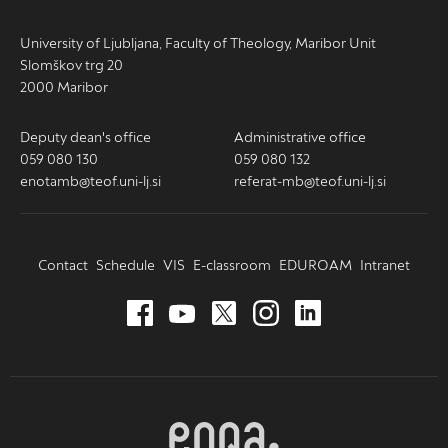
University of Ljubljana, Faculty of Theology, Maribor Unit
Slomškov trg 20
2000 Maribor
Deputy dean's office
Administrative office
059 080 130
059 080 132
enotamb@teof.uni-lj.si
referat-mb@teof.uni-lj.si
Contact
Schedule
VIS
E-classroom
EDUROAM
Intranet