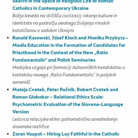
Search in the Space of Religious Life of Roman
Catholics in Contemporary Ukraine
Božja beseda na stičišču civilizacij: iskanje kulture in
identitete na področju verskega življenja rimskih
katoličanov v sodobni Ukrajini
Ronald Kasowski, Józef Kloch and Monika Przybysz –
Media Education in the Formation of Candidates for
Priesthood in the Context of the New „Ratio
Fundamentalis“ and Polish Seminaries
Medijska vzgoja pri formaciji duhovniških kandidatov v
kontekstu novega „Ratio Fundamentalis“ in poljskih
semenišč
Mateja Cvetek, Peter Pučnik, Robert Cvetek and
Roman Globokar – Relational Ethics Scale:
Psychometric Evaluation of the Slovene-Language
Version
Lestvica relacijske etike: psihometrično ovrednotenje
slovenske različice
Zoran Vaupot – Hiring Lay Faithful in the Catholic