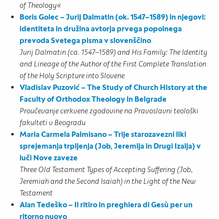
of Theology«
Boris Golec – Jurij Dalmatin (ok. 1547–1589) in njegovi:
identiteta in družina avtorja prvega popolnega
prevoda Svetega pisma v slovenščino
Jurij Dalmatin (ca. 1547–1589) and His Family: The Identity
and Lineage of the Author of the First Complete Translation
of the Holy Scripture into Slovene
Vladislav Puzović – The Study of Church History at the
Faculty of Orthodox Theology in Belgrade
Proučevanje cerkvene zgodovine na Pravoslavni teološki
fakulteti v Beogradu
Maria Carmela Palmisano – Trije starozavezni liki
sprejemanja trpljenja (Job, Jeremija in Drugi Izaija) v
luči Nove zaveze
Three Old Testament Types of Accepting Suffering (Job,
Jeremiah and the Second Isaiah) in the Light of the New
Testament
Alan Tedeško – Il ritiro in preghiera di Gesù per un
ritorno nuovo