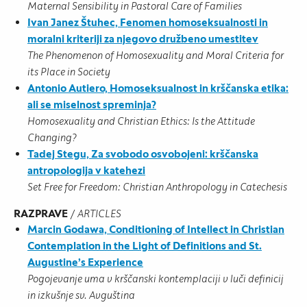
Maternal Sensibility in Pastoral Care of Families
Ivan Janez Štuhec, Fenomen homoseksualnosti in
moralni kriteriji za
njegovo družbeno umestitev
The Phenomenon of Homosexuality and Moral Criteria for
its Place in Society
Antonio Autiero, Homoseksualnost in krščanska etika:
ali se miselnost
spreminja?
Homosexuality and Christian Ethics: Is the Attitude
Changing?
Tadej Stegu, Za svobodo osvobojeni: krščanska
antropologija v katehezi
Set Free for Freedom: Christian Anthropology in Catechesis
RAZPRAVE
/
ARTICLES
Marcin Godawa, Conditioning of Intellect in Christian
Contemplation in the
Light of Definitions and St.
Augustine’s Experience
Pogojevanje uma v krščanski kontemplaciji v luči definicij
in izkušnje sv. Avguština