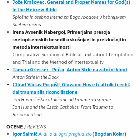
Jože Krašovec, General and Proper Names for God(s)
in the Hebrew Bible
Splošna in osebna imena za Boga/bogove v hebrejskem
Svetem pismu
Irena Avsenik Nabergoj, Primerjalna presoja
svetopisemskih besedil o skušnjavi in preizkušnji in
metoda intertekstualnosti
Comparative Scrutiny of Biblical Texts about Temptation
and Trial and the Method of Intertextuality
Tamara Griesser - Pečar, Anton Strle na zatožni klopi
Anton Strle in the Dock
Ctirad Václav Pospíšil, Giovanni Hus e i cattolici cechi:
dal trauma alla
riconciliazione
Jan Hus in češki katoličani: od travme do sprave
Jan Hus and the Czech Catholics: From Trauma to
Reconciliation
OCENE
/
REVIEWS
Igor Salmič
,
Al di là di ogni pregiudizio
(Bogdan Kolar)