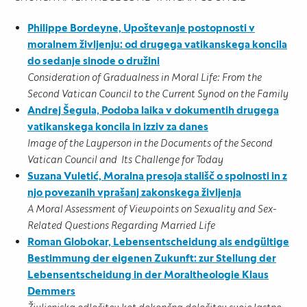
Philippe Bordeyne, Upoštevanje postopnosti v
moralnem življenju: od
drugega vatikanskega koncila
do sedanje sinode o družini
Consideration of Gradualness in Moral Life: From the
Second Vatican Council
to the Current Synod on the Family
Andrej Šegula, Podoba laika v dokumentih drugega
vatikanskega koncila in
izziv za danes
Image of the Layperson in the Documents of the Second
Vatican Council and Its Challenge for Today
Suzana Vuletić, Moralna presoja stališč o spolnosti in z
njo povezanih
vprašanj zakonskega življenja
A Moral Assessment of Viewpoints on Sexuality and Sex-
Related Questions Regarding Married Life
Roman Globokar, Lebensentscheidung als endgültige
Bestimmung der eigenen Zukunft: zur Stellung der
Lebensentscheidung in der
Moraltheologie Klaus
Demmers