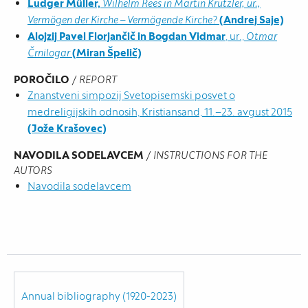
Ludger Müller,
Wilhelm Rees in Martin Krutzler, ur.,
Vermögen der Kirche – Vermögende Kirche?
(Andrej Saje)
Alojzij Pavel Florjančič in Bogdan Vidmar
, ur.,
Otmar
Črnilogar
(Miran Špelič)
POROČILO
/
REPORT
Znanstveni simpozij Svetopisemski posvet o
medreligijskih odnosih, Kristiansand, 11.–23. avgust 2015
(Jože Krašovec)
NAVODILA SODELAVCEM
/
INSTRUCTIONS FOR THE
AUTORS
Navodila sodelavcem
Annual bibliography (1920-2023)