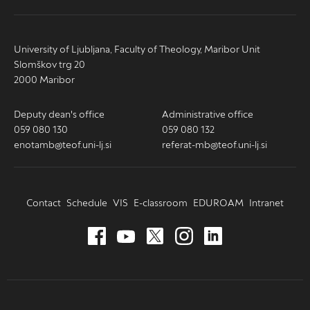
University of Ljubljana, Faculty of Theology, Maribor Unit
Slomškov trg 20
2000 Maribor
Deputy dean's office
Administrative office
059 080 130
059 080 132
enotamb@teof.uni-lj.si
referat-mb@teof.uni-lj.si
Contact
Schedule
VIS
E-classroom
EDUROAM
Intranet