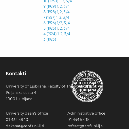
10 (1930)
1
,
2
,
3/4
9 (1929)
1
,
2
,
3/4
8 (1928)
1
,
2
,
3/4
7 (1927)
1
,
2
,
3/4
6 (1926)
1/2
,
3
,
4
5 (1925)
1
,
2
,
3/4
4 (1924)
1
,
2
,
3/4
3 (1923)
Kontakti
University of Ljubljana, Faculty of Theology
Poljanska cesta 4
1000 Ljubljana
University dean's office
Administrative office
01 434 58 10
01 434 58 18
dekanat@teof.uni-lj.si
referat@teof.uni-lj.si