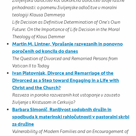
Življenjska odločitev kot dokončna določitev svoje lastne
prihodnosti: o pomenu življenjske odločitve v moralni
teologiji Klausa Demmerja
Life Decision as Definitive Determination of One’s Own
Future: On the Importance of Life Decision in the Moral
Theology of Klaus Demmer
Martin M. Lintner, Vprašanje razvezanih in ponovno
poročenih od koncila
do danes
The Question of Divorced and Remarried Persons from
Vatican II to Today
Ivan Platovnjak, Divorce and Remarriage of the
Divorced as a Step toward
Engaging in a Life with
Christ and the Church?
Razveza in poroka razvezanih kot vstopanje v zavzeto
življenje s Kristusom in Cerkvijo?
Barbara Simonič, Ranljivost sodobnih družin in
spodbuda k materinski
rahločutnosti v pastoralni skrbi
za družine
Vulnerability of Modern Families and an Encouragement of