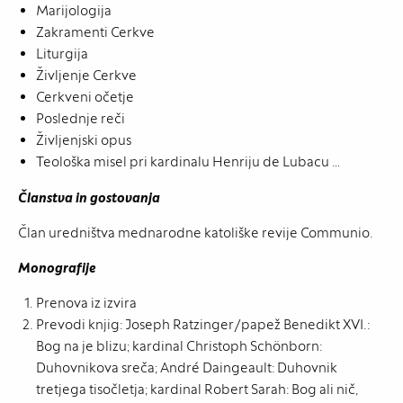
Marijologija
Zakramenti Cerkve
Liturgija
Življenje Cerkve
Cerkveni očetje
Poslednje reči
Življenjski opus
Teološka misel pri kardinalu Henriju de Lubacu …
Članstva in gostovanja
Član uredništva mednarodne katoliške revije Communio.
Monografije
Prenova iz izvira
Prevodi knjig: Joseph Ratzinger/papež Benedikt XVI.:
Bog na je blizu; kardinal Christoph Schönborn:
Duhovnikova sreča; André Daingeault: Duhovnik
tretjega tisočletja; kardinal Robert Sarah: Bog ali nič,