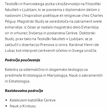
Teološki in francoskega jezika s književnostjo na Filozofski
fakulteti v Ljubljani, ki se povzema z diplomskim delom z
naslovom L'Inspiration poétique et religieuse chez Charles
Péguy. Magistrski študij se osredotoča na zakrament svete
evharistije, iz česar je nastalo magistrsko delo Evharistija,
vir in vrhunec življenja in poslanstva Cerkve. Doktorski
študij, prav tako na Teološki fakulteti v Ljubljani, se je
zaključil z disertacijo Prenova iz izvira. Kardinal Henri de
Lubac kot interpret cerkvenih očetov in živega izročila.
Področja poučevanja
Katedra za sistematično in dogemsko teologijo za
predmete Kristologija in Marijologija, Nauk o zakramentih
in Eshatologija.
Raziskovalna področja
Katekizem katoliške Cerkve
Nauk o Kristusu