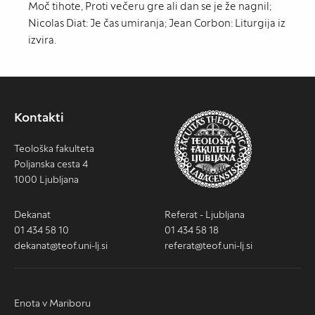
Moč tihote, Proti večeru gre ali dan se je že nagnil;
Nicolas Diat: Je čas umiranja; Jean Corbon: Liturgija iz
izvira.
Kontakti
Teološka fakulteta
Poljanska cesta 4
1000 Ljubljana
Dekanat
Referat - Ljubljana
01 434 58 10
01 434 58 18
dekanat@teof.uni-lj.si
referat@teof.uni-lj.si
Enota v Mariboru