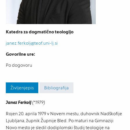
Katedra za dogmatično teologijo
janez.ferkolj@teof.uni-lj.si
Govorilne ure:
Po dogovoru
Življenjepis
Bibliografija
Janez Ferkolj
(*1979)
Rojen 20. aprila 1979 v Novem mestu, duhovnik Nadškofije
Ljubljana, župnik Župnije Bled. Po maturi na Gimnaziji
Novo mesto je sledil dodiplomski študij teologije na