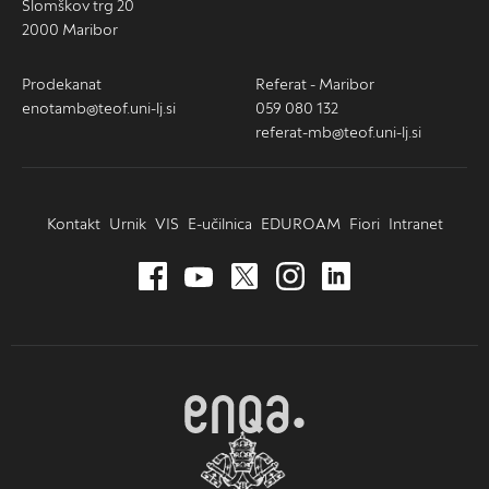
Slomškov trg 20
2000 Maribor
Prodekanat
Referat - Maribor
enotamb@teof.uni-lj.si
059 080 132
referat-mb@teof.uni-lj.si
Kontakt
Urnik
VIS
E-učilnica
EDUROAM
Fiori
Intranet