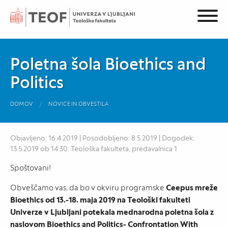
Poletna šola Bioethics and
Politics
DOMOV
NOVICE IN OBVESTILA
Objavljeno: 16.4.2019 | Posodobljeno: 8.5.2019 | Dogodek:
13.5.2019 ob 14:30: Teološka fakulteta, predavalnica 1
Spoštovani!
Obveščamo vas, da bo v okviru programske
Ceepus mreže
Bioethics od 13.-18. maja 2019 na Teološki fakulteti
Univerze v Ljubljani potekala mednarodna poletna šola z
naslovom Bioethics and Politics- Confrontation With