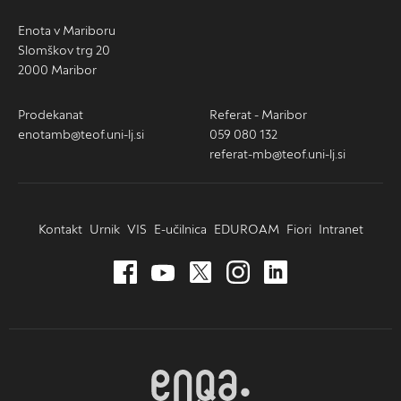
Enota v Mariboru
Slomškov trg 20
2000 Maribor
Prodekanat
Referat - Maribor
enotamb@teof.uni-lj.si
059 080 132
referat-mb@teof.uni-lj.si
Kontakt
Urnik
VIS
E-učilnica
EDUROAM
Fiori
Intranet