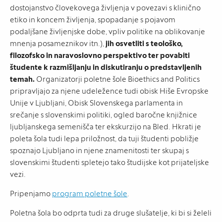
dostojanstvo človekovega življenja v povezavi s klinično
etiko in koncem življenja, spopadanje s pojavom
podaljšane življenjske dobe, vpliv politike na oblikovanje
mnenja posameznikov itn.),
jih osvetliti s teološko,
filozofsko in naravoslovno perspektivo ter povabiti
študente k razmišljanju in diskutiranju o predstavljenih
temah.
Organizatorji poletne šole Bioethics and Politics
pripravljajo za njene udeležence tudi obisk Hiše Evropske
Unije v Ljubljani, Obisk Slovenskega parlamenta in
srečanje s slovenskimi politiki, ogled baročne knjižnice
ljubljanskega semenišča ter ekskurzijo na Bled. Hkrati je
poleta šola tudi lepa priložnost, da tuji študenti pobližje
spoznajo Ljubljano in njene znamenitosti ter skupaj s
slovenskimi študenti spletejo tako študijske kot prijateljske
vezi.
Pripenjamo
program poletne šole
.
Poletna šola bo odprta tudi za druge slušatelje, ki bi si želeli