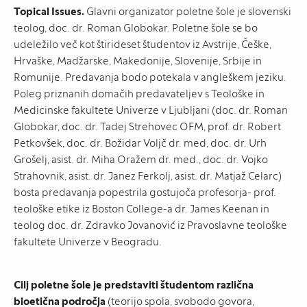
Topical Issues.
Glavni organizator poletne šole je slovenski
teolog, doc. dr. Roman Globokar. Poletne šole se bo
udeležilo več kot štirideset študentov iz Avstrije, Češke,
Hrvaške, Madžarske, Makedonije, Slovenije, Srbije in
Romunije. Predavanja bodo potekala v angleškem jeziku.
Poleg priznanih domačih predavateljev s Teološke in
Medicinske fakultete Univerze v Ljubljani (doc. dr. Roman
Globokar, doc. dr. Tadej Strehovec OFM, prof. dr. Robert
Petkovšek, doc. dr. Božidar Voljč dr. med, doc. dr. Urh
Grošelj, asist. dr. Miha Oražem dr. med., doc. dr. Vojko
Strahovnik, asist. dr. Janez Ferkolj, asist. dr. Matjaž Celarc)
bosta predavanja popestrila gostujoča profesorja- prof.
teološke etike iz Boston College-a dr. James Keenan in
teolog doc. dr. Zdravko Jovanović iz Pravoslavne teološke
fakultete Univerze v Beogradu.
Cilj poletne šole je predstaviti študentom različna
bioetična področja
(teorijo spola, svobodo govora,