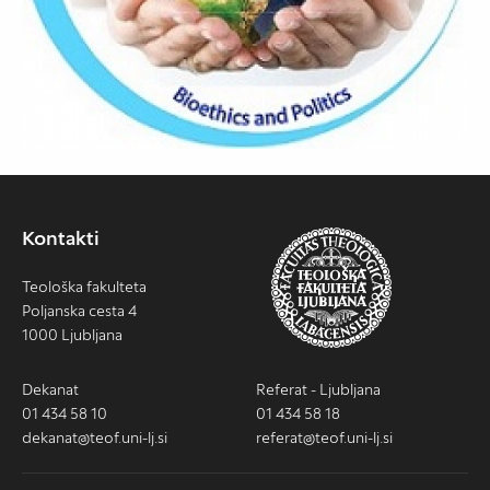
Kontakti
Teološka fakulteta
Poljanska cesta 4
1000 Ljubljana
Dekanat
Referat - Ljubljana
01 434 58 10
01 434 58 18
dekanat@teof.uni-lj.si
referat@teof.uni-lj.si