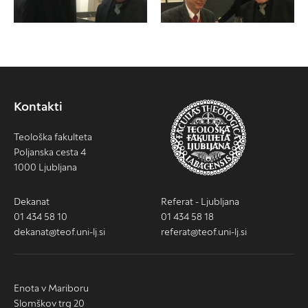
Kontakti
Teološka fakulteta
Poljanska cesta 4
1000 Ljubljana
Dekanat
Referat - Ljubljana
01 434 58 10
01 434 58 18
dekanat@teof.uni-lj.si
referat@teof.uni-lj.si
Enota v Mariboru
Slomškov trg 20