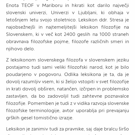
Enota TEOF v Mariboru in hkrati kot darilo največji
slovenski univerzi, Univerzi v Ljubljani, ki obhaja v
letošnjem letu svojo stoletnico. Leksikon ddr. Stresa je
najobsežnejši in najtemeljitejši leksikon filozofije na
Slovenskem, ki v več kot 2400 geslih na 1000 straneh
obravnava filozofske pojme, filozofe različnih smeri in
njihovo delo.
Z leksikonom slovenskega filozofa v slovenskem jeziku
postajamo tudi sami veliki filozofski narod, kot je bilo
poudarjeno v pogovoru. Odlika leksikona je ta, da je
dovolj razumljiv vsem, ki si želijo vstopiti v svet filozofije
in krati dovolj obširen, natančen, izčrpen in problemsko
zastavljen, da bo zadovoljil tudi zahtevne poznavalce
filozofije. Pomemben je tudi z v vidika razvoja slovenske
filozofske terminologije, avtor uporablja pri prevajanju
grških gesel tomistično izrazje.
Leksikon je zanimiv tudi za pravnike, saj daje bralcu širšo