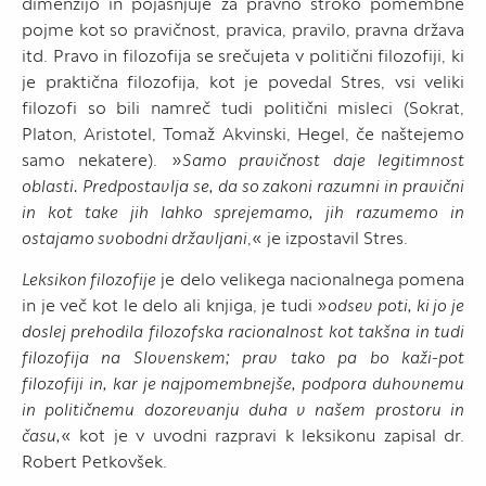
dimenzijo in pojasnjuje za pravno stroko pomembne
pojme kot so pravičnost, pravica, pravilo, pravna država
itd. Pravo in filozofija se srečujeta v politični filozofiji, ki
je praktična filozofija, kot je povedal Stres, vsi veliki
filozofi so bili namreč tudi politični misleci (Sokrat,
Platon, Aristotel, Tomaž Akvinski, Hegel, če naštejemo
samo nekatere). »
Samo pravičnost daje legitimnost
oblasti. Predpostavlja se, da so zakoni razumni in pravični
in kot take jih lahko sprejemamo, jih razumemo in
ostajamo svobodni državljani
,« je izpostavil Stres.
Leksikon filozofije
je delo velikega nacionalnega pomena
in je več kot le delo ali knjiga, je tudi »
odsev poti, ki jo je
doslej prehodila filozofska racionalnost kot takšna in tudi
filozofija na Slovenskem; prav tako pa bo kaži-pot
filozofiji in, kar je najpomembnejše, podpora duhovnemu
in političnemu dozorevanju duha v našem prostoru in
času,
« kot je v uvodni razpravi k leksikonu zapisal dr.
Robert Petkovšek.