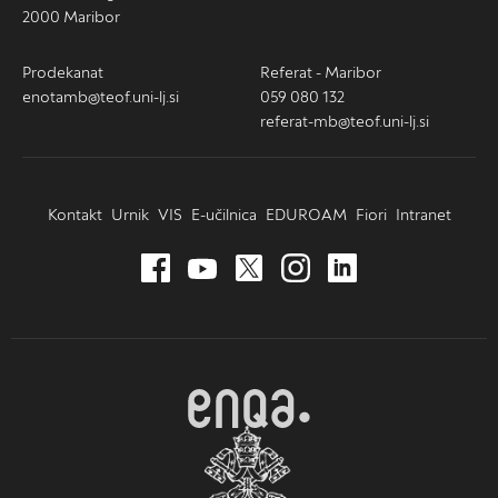
2000 Maribor
Prodekanat
Referat - Maribor
enotamb@teof.uni-lj.si
059 080 132
referat-mb@teof.uni-lj.si
Kontakt
Urnik
VIS
E-učilnica
EDUROAM
Fiori
Intranet