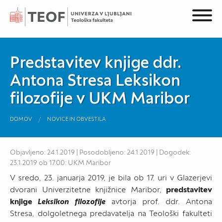
Predstavitev knjige ddr.
Antona Stresa Leksikon
filozofije v UKM Maribor
DOMOV
NOVICE IN OBVESTILA
Objavljeno: 24.1.2019 | Posodobljeno: 24.1.2019 | Dogodek:
23.1.2019 ob 17:00: UKM Maribor
V sredo, 23. januarja 2019, je bila ob 17. uri v Glazerjevi
dvorani Univerzitetne knjižnice Maribor,
predstavitev
knjige
Leksikon filozofije
avtorja prof. ddr. Antona
Stresa, dolgoletnega predavatelja na Teološki fakulteti