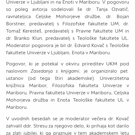
Univerze v Ljubljani in na Enoti v Mariboru. V pogovoru
so poleg avtorja sodelovali še dr. Tanja Ozvatič,
ravnateljica Celjske Mohorjeve družbe, dr. Bojan
Borstner, predavatelj s Filozofske fakultete UM, dr.
Tomaž Keresteš, predavatelj s Pravne fakultete UM in
dr. Branko Klun, predavatelj s Teološke fakultete UL.
Moderator pogovora je bil dr. Edvard Kovač s Teološke
fakultete Univerze v Ljubljani, Enota v Mariboru.
Pogovor, ki je potekal v okviru prireditev UKM pod
naslovom
Zasedanja s knjigami
, je organiziralo pet
ustanov (od tega štiri akademske): Univerzitetna
knjižnica Maribor, Filozofska fakulteta Univerze v
Mariboru, Pravna fakulteta Univerze v Mariboru, Celjska
Mohorjeva družba in Enota Teološke fakultete UL v
Mariboru.
V uvodnih besedah se je moderator večera dr. Kovač
zahvalil ddr. Stresu za njegovo delo, ki prihaja kot darilo
za zlati jubilej, ki ga praznuje v tem akademskem letu