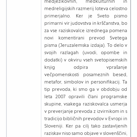
medjezikovnih, medkulturnih in
medreligijskih razmerij loteva celostno
primerjalno. Ker je Sveto pismo
primarni vir judovstva in krščanstva, bo
za vse raziskovalce izrednega pomena
novi komentirani prevod Svetega
pisma (Jeruzalemska izdaja). To delo v
svojih razlagah (uvodi, opombe in
dodatki) v okviru vseh svetopisemskih
knjig odpira vprašanje
večpomenskosti posameznih besed,
metafor, simbolov in personifikacij. Ta
tip prevoda, ki smo ga v obdobju od
leta 2007 opravili člani programske
skupine, vsakega raziskovalca usmerja
v preverjanje prevoda z izvirnikom in s
tradicijo bibličnih prevodov v Evropi in
Sloveniji. Ker pa cilj tako zastavljenih
raziskav niso samo objave v slovenščini,