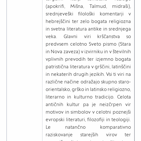
(apokrifi, Mišna, Talmud, midraši),
srednjeveški filološki komentarji v
hebrejščini ter zelo bogata religiozna
in svetna literatura antike in srednjega
veka. Glavni viri krščanstva so
predvsem celotno Sveto pismo (Stara
in Nova zaveza) v izvirniku in v številnih
vplivnih prevodih ter izjemno bogata
patristična literatura v grščini, latinščini
in nekaterih drugih jezikih. Vsi ti viri na
različne načine odražajo skupno staro-
orientalsko, grško in latinsko religiozno,
literarno in kulturno tradicijo. Celota
antičnih kultur pa je neizčrpen vir
motivov in simbolov v celotni poznejši
evropski literaturi, filozofiji in teologiji.
Le natančno komparativno
raziskovanje starejših virov ter