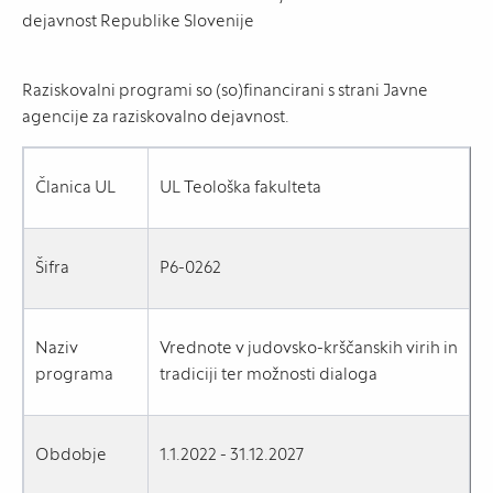
Raziskovalni programi so (so)financirani s strani Javne
agencije za raziskovalno dejavnost.
Članica UL
UL Teološka fakulteta
Šifra
P6-0262
Naziv
Vrednote v judovsko-krščanskih virih in
programa
tradiciji ter možnosti dialoga
Obdobje
1.1.2022 - 31.12.2027