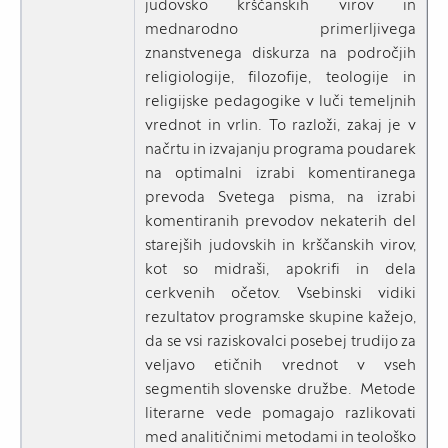
judovsko krščanskih virov in
mednarodno primerljivega
znanstvenega diskurza na področjih
religiologije, filozofije, teologije in
religijske pedagogike v luči temeljnih
vrednot in vrlin. To razloži, zakaj je v
načrtu in izvajanju programa poudarek
na optimalni izrabi komentiranega
prevoda Svetega pisma, na izrabi
komentiranih prevodov nekaterih del
starejših judovskih in krščanskih virov,
kot so midraši, apokrifi in dela
cerkvenih očetov. Vsebinski vidiki
rezultatov programske skupine kažejo,
da se vsi raziskovalci posebej trudijo za
veljavo etičnih vrednot v vseh
segmentih slovenske družbe. Metode
literarne vede pomagajo razlikovati
med analitičnimi metodami in teološko