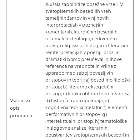
skušala zapolniti te obsežne vrzeli. V
svetopisemskih besedilih vseh
temeljnih žanrov in v njihovih
interpretacijah v poznejših
komentarjih, liturgičnih besedilih,
sistematični teologiji, cerkvenem
pravu, religijski psihologiji in literarnih
reinterpretacijah v poeziji, prozi in
dramatiki bomo preučevali njihove
reference na vrednote in vrline z
uporabo med seboj povezljivih
pristopov in teorij: a) besedilno filološki
pristop; b) literarno eksegetični
pristop; c) kritika oblik in teorija žanrov;
Vsebinski
d) historična antropologija; e)
kognitivna teorija metafor; f) elementi
opis
performativnih pristopov; g)
programa
intertekstualni pristop; h) tematološke
in slogovne analize literarnih
poustvaritev svetopisemskih besedil in