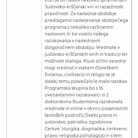
Judovsko-krščanski viri in razsežnosti
pravičnosti. Za nadaljnje obdobje
predlagamo nadaljevanje obstoječega
programa z nekoliko razširjenim
naslovom, ki bo vodilo našega
raziskovanja v naslednjem
dolgoročnem obdobju: Vrednote v
judovsko-krščanskih virih in tradiciji ter
možnosti dialoga. Kljub očitni osrednji
vlogi vrednot v vsakem človeškem
življenju, civilizaciji in religiji se je
doslej temu posvečalo le malo raziskav.
Programska skupina bo s 16
uveljavljenimi raziskovalci in 2
doktorskima študentoma raziskovala
vrednote in vrline v okviru posameznih
teoloških področij (Sveto pismo in
judovstvo, patristika, zgodovina
Cerkve, liturgika, dogmatika, cerkveno
pravo, religijska psihologija) in s tem