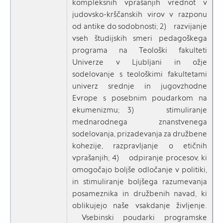
kompleksnih vprašanjih vrednot v
judovsko-krščanskih virov v razponu
od antike do sodobnosti; 2) razvijanje
vseh študijskih smeri pedagoškega
programa na Teološki fakulteti
Univerze v Ljubljani in ožje
sodelovanje s teološkimi fakultetami
univerz srednje in jugovzhodne
Evrope s posebnim poudarkom na
ekumenizmu; 3) stimuliranje
mednarodnega znanstvenega
sodelovanja, prizadevanja za družbene
kohezije, razpravljanje o etičnih
vprašanjih; 4) odpiranje procesov, ki
omogočajo boljše odločanje v politiki,
in stimuliranje boljšega razumevanja
posameznika in družbenih navad, ki
oblikujejo naše vsakdanje življenje.
Vsebinski poudarki programske