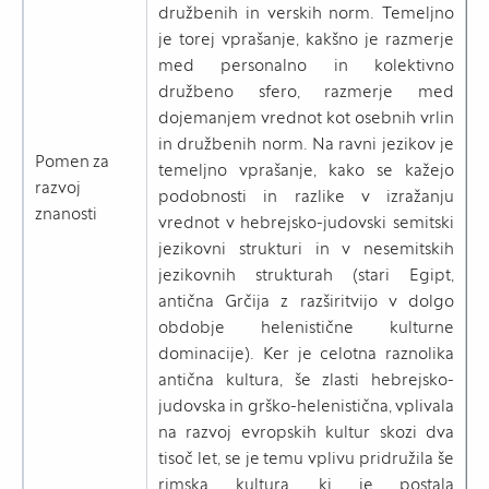
družbenih in verskih norm. Temeljno
je torej vprašanje, kakšno je razmerje
med personalno in kolektivno
družbeno sfero, razmerje med
dojemanjem vrednot kot osebnih vrlin
in družbenih norm. Na ravni jezikov je
Pomen za
temeljno vprašanje, kako se kažejo
razvoj
podobnosti in razlike v izražanju
znanosti
vrednot v hebrejsko-judovski semitski
jezikovni strukturi in v nesemitskih
jezikovnih strukturah (stari Egipt,
antična Grčija z razširitvijo v dolgo
obdobje helenistične kulturne
dominacije). Ker je celotna raznolika
antična kultura, še zlasti hebrejsko-
judovska in grško-helenistična, vplivala
na razvoj evropskih kultur skozi dva
tisoč let, se je temu vplivu pridružila še
rimska kultura, ki je postala