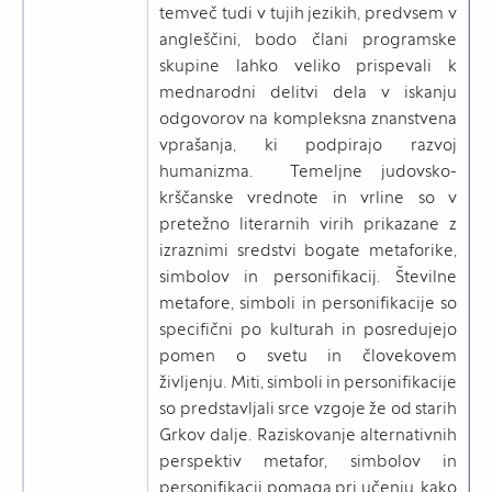
temveč tudi v tujih jezikih, predvsem v
angleščini, bodo člani programske
skupine lahko veliko prispevali k
mednarodni delitvi dela v iskanju
odgovorov na kompleksna znanstvena
vprašanja, ki podpirajo razvoj
humanizma. Temeljne judovsko-
krščanske vrednote in vrline so v
pretežno literarnih virih prikazane z
izraznimi sredstvi bogate metaforike,
simbolov in personifikacij. Številne
metafore, simboli in personifikacije so
specifični po kulturah in posredujejo
pomen o svetu in človekovem
življenju. Miti, simboli in personifikacije
so predstavljali srce vzgoje že od starih
Grkov dalje. Raziskovanje alternativnih
perspektiv metafor, simbolov in
personifikacij pomaga pri učenju, kako