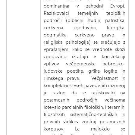
dominantna v zahodni Evropi.
Raziskovalci temeljnih teoloških
področij (biblični študiji, patristika,
cerkvena zgodovina, liturgika,
dogmatika, cerkveno pravo in
religijska psihologija) se srečujejo z
vprašanjem, kako se vrednote skozi
zgodovino izražajo v konstelaciji
vplivov večpomenske hebrejsko-
judovske poetike, grške logike in
rimskega prava. Večplastnost in
kompleksnost vseh navedenih razmerij
je razlog, da se raziskovalci na
posameznih področjih večinoma
lotevajo parcialnih filoloških, literarnih,
filozofskih, sistematično-teoloških in
pravnih vidikov znotraj posameznih
korpusov. Le malokdo se