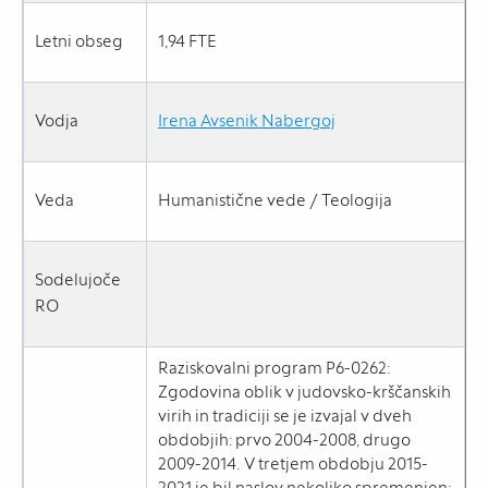
Letni obseg
1,94 FTE
Vodja
Irena Avsenik Nabergoj
Veda
Humanistične vede / Teologija
Sodelujoče
RO
Raziskovalni program P6-0262:
Zgodovina oblik v judovsko-krščanskih
virih in tradiciji se je izvajal v dveh
obdobjih: prvo 2004-2008, drugo
2009-2014. V tretjem obdobju 2015-
2021 je bil naslov nekoliko spremenjen: