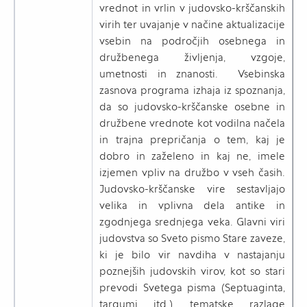
vrednot in vrlin v judovsko-krščanskih
virih ter uvajanje v načine aktualizacije
vsebin na področjih osebnega in
družbenega življenja, vzgoje,
umetnosti in znanosti. Vsebinska
zasnova programa izhaja iz spoznanja,
da so judovsko-krščanske osebne in
družbene vrednote kot vodilna načela
in trajna prepričanja o tem, kaj je
dobro in zaželeno in kaj ne, imele
izjemen vpliv na družbo v vseh časih.
Judovsko-krščanske vire sestavljajo
velika in vplivna dela antike in
zgodnjega srednjega veka. Glavni viri
judovstva so Sveto pismo Stare zaveze,
ki je bilo vir navdiha v nastajanju
poznejših judovskih virov, kot so stari
prevodi Svetega pisma (Septuaginta,
targumi itd.), tematske razlage