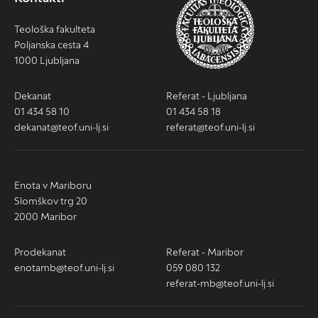
Teološka fakulteta
Poljanska cesta 4
1000 Ljubljana
Dekanat
Referat - Ljubljana
01 434 58 10
01 434 58 18
dekanat@teof.uni-lj.si
referat@teof.uni-lj.si
Enota v Mariboru
Slomškov trg 20
2000 Maribor
Prodekanat
Referat - Maribor
enotamb@teof.uni-lj.si
059 080 132
referat-mb@teof.uni-lj.si