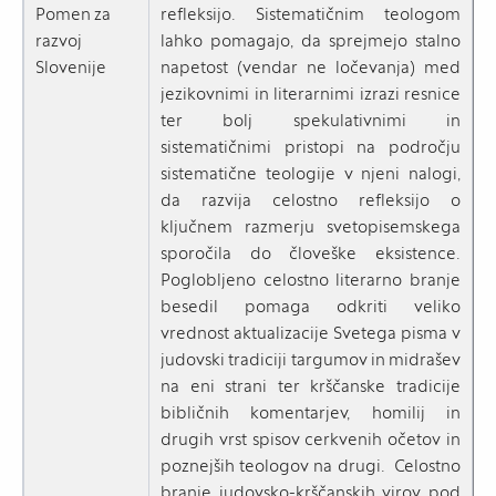
Pomen za
refleksijo. Sistematičnim teologom
razvoj
lahko pomagajo, da sprejmejo stalno
Slovenije
napetost (vendar ne ločevanja) med
jezikovnimi in literarnimi izrazi resnice
ter bolj spekulativnimi in
sistematičnimi pristopi na področju
sistematične teologije v njeni nalogi,
da razvija celostno refleksijo o
ključnem razmerju svetopisemskega
sporočila do človeške eksistence.
Poglobljeno celostno literarno branje
besedil pomaga odkriti veliko
vrednost aktualizacije Svetega pisma v
judovski tradiciji targumov in midrašev
na eni strani ter krščanske tradicije
bibličnih komentarjev, homilij in
drugih vrst spisov cerkvenih očetov in
poznejših teologov na drugi. Celostno
branje judovsko-krščanskih virov pod