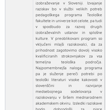
izobraževanje v Sloveniji. Izvajanje
raziskav bo v službi velikih potreb
pedagoškega programa Teološke
fakultete in univerze kot celote, pa tudi
v spodbudo za razvoj drugih
izobraževalnih ustanov in splošne
kulture. V preoblikovani program so
vključeni mlajši raziskovalci, da za
prihodnost zagotovimo dovolj visoko
kvalificiranih strokovnjakov za vsa
temeljna teološka področja.
Najpomembnejša naloga programa
pa je služenje pereči potrebi po
teološki literaturi visoke kakovosti v
slovenščini in razvijanje
medsebojnega sodelovanja v
raziskovanju v širšem mednarodnem
akademskem okviru. Izsledki raziskave
bodo dobrodošli za pisce