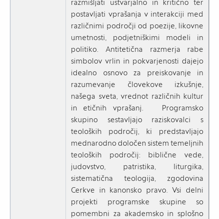
razmišljati ustvarjalno in kritično ter
postavljati vprašanja v interakciji med
različnimi področji od poezije, likovne
umetnosti, podjetniškimi modeli in
politiko. Antitetična razmerja rabe
simbolov vrlin in pokvarjenosti dajejo
idealno osnovo za preiskovanje in
razumevanje človekove izkušnje,
našega sveta, vrednot različnih kultur
in etičnih vprašanj. Programsko
skupino sestavljajo raziskovalci s
teoloških področij, ki predstavljajo
mednarodno določen sistem temeljnih
teoloških področij: biblične vede,
judovstvo, patristika, liturgika,
sistematična teologija, zgodovina
Cerkve in kanonsko pravo. Vsi delni
projekti programske skupine so
pomembni za akademsko in splošno