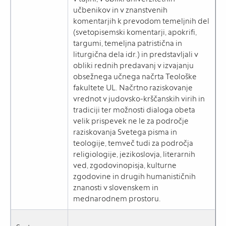
učbenikov in v znanstvenih
komentarjih k prevodom temeljnih del
(svetopisemski komentarji, apokrifi,
targumi, temeljna patristična in
liturgična dela idr.) in predstavljali v
obliki rednih predavanj v izvajanju
obsežnega učnega načrta Teološke
fakultete UL. Načrtno raziskovanje
vrednot v judovsko-krščanskih virih in
tradiciji ter možnosti dialoga obeta
velik prispevek ne le za področje
raziskovanja Svetega pisma in
teologije, temveč tudi za področja
religiologije, jezikoslovja, literarnih
ved, zgodovinopisja, kulturne
zgodovine in drugih humanističnih
znanosti v slovenskem in
mednarodnem prostoru.