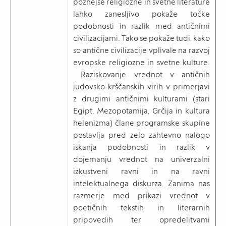
poznejše religiozne in svetne literature
lahko zanesljivo pokaže točke
podobnosti in razlik med antičnimi
civilizacijami. Tako se pokaže tudi, kako
so antične civilizacije vplivale na razvoj
evropske religiozne in svetne kulture.
Raziskovanje vrednot v antičnih
judovsko-krščanskih virih v primerjavi
z drugimi antičnimi kulturami (stari
Egipt, Mezopotamija, Grčija in kultura
helenizma) člane programske skupine
postavlja pred zelo zahtevno nalogo
iskanja podobnosti in razlik v
dojemanju vrednot na univerzalni
izkustveni ravni in na ravni
intelektualnega diskurza. Zanima nas
razmerje med prikazi vrednot v
poetičnih tekstih in literarnih
pripovedih ter opredelitvami