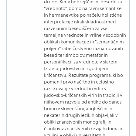
drugo. Ker v hebrejščini ni besede za
"vrednoto", bomo na ravni semantike
in hermenevtike po načelu holistične
interpretacije iskali skladnost med
razvejanim besediščem za vse
temeljne vrednote in vrline v sodobnih
oblikah komunikacije in "semantičnim
poljem" rabe čustveno zaznamovanih
besed ter simbolov, metafor in
personifikacij za vrednote v starem
Izraelu, judovstvu in zgodnjem
krščanstvu. Rezultate programa, ki bo
pomenil prvo načrtno in celostno
raziskovanje vrednot in vrlin v
judovsko-krščanskih virih in tradiciji v
njihovem razvoju od antike do danes,
bomo v slovenščini, angleščini in
nekaterih drugih jezikih objavljali v
obliki znanstvenih monografij in
člankov v znanstvenih revijah doma in
v tujini, v obliki univerzitetnih