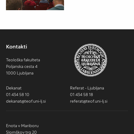
Kontakti
Teološka fakulteta
Poljanska cesta 4
1000 Ljubljana
Dekanat
Referat - Ljubljana
01 434 58 10
01 434 58 18
dekanat@teof.uni-lj.si
referat@teof.uni-lj.si
Enota v Mariboru
Slomškov trg 20