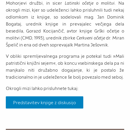
Mohorjevi družbi, in sicer
Latinski očetje o molitvi
. Na
okrogli mizi, kjer so udeleženci lahko prisluhnili tudi nekaj
odlomkom iz knjige, so sodelovali mag. Jan Dominik
Bogataj, urednik knjige in prevajalec večjega dela
besedila, Gorazd Kocijančič, avtor knjige Grški očetje o
molitvi (CMD, 1993), urednik zbirke
Cerkveni očetje
dr. Miran
Špelič in ena od dveh soprevajalk Martina Ješovnik.
V obliki spremljevalnega programa je potekal tudi »Mali
patristični knjižni sejem«, ob koncu vsebinskega dela pa ni
manjkalo niti družabno dogajanje, ki je postalo že
tradicionalno in je udeležence še bolj povezalo med seboj.
Okrogli mizi lahko prisluhnete tukaj:
Predstavitev knjige z diskusijo