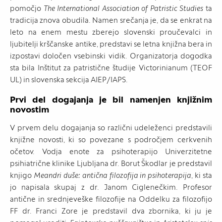
pomočjo
The International Association of Patristic Studies
ta
tradicija znova obudila. Namen srečanja je, da se enkrat na
leto na enem mestu zberejo slovenski proučevalci in
ljubitelji krščanske antike, predstavi se letna knjižna bera in
izpostavi določen vsebinski vidik. Organizatorja dogodka
sta bila Inštitut za patristične študije Victorinianum (TEOF
UL) in slovenska sekcija AIEP/IAPS.
Prvi del dogajanja je bil namenjen knjižnim
novostim
V prvem delu dogajanja so različni udeleženci predstavili
knjižne novosti, ki so povezane s področjem cerkvenih
očetov. Vodja enote za psihoterapijo Univerzitetne
psihiatrične klinike Ljubljana dr. Borut Škodlar je predstavil
knjigo
Meandri duše: antična filozofija in psihoterapija
, ki sta
jo napisala skupaj z dr. Janom Ciglenečkim. Profesor
antične in srednjeveške filozofije na Oddelku za filozofijo
FF dr. Franci Zore je predstavil dva zbornika, ki ju je