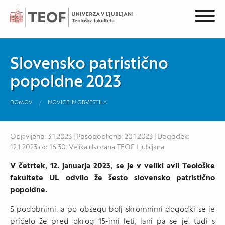
Slovensko patristično
popoldne 2023
DOMOV
NOVICE IN OBVESTILA
Objavljeno: 3.1.2023 | Posodobljeno: 20.1.2023 | Dogodek:
12.1.2023 ob 16:30: Velika dvorana TEOF Ljubljana
V četrtek, 12. januarja 2023, se je v veliki avli Teološke
fakultete UL odvilo že šesto slovensko patristično
popoldne.
S podobnimi, a po obsegu bolj skromnimi dogodki se je
pričelo že pred okrog 15-imi leti, lani pa se je, tudi s