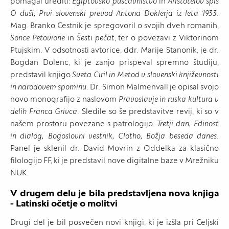
pomagal urediti:
Egiptovsko puščavništvo
in
Aristotelov spis
O duši, Prvi slovenski prevod Antona Doklerja iz leta 1933
.
Mag. Branko Cestnik je spregovoril o svojih dveh romanih,
Sonce Petovione
in
Šesti pečat
, ter o povezavi z Viktorinom
Ptujskim. V odsotnosti avtorice, ddr. Marije Stanonik, je dr.
Bogdan Dolenc, ki je zanjo prispeval spremno študiju,
predstavil knjigo
Sveta Ciril in Metod v slovenski književnosti
in narodovem spominu
. Dr. Simon Malmenvall je opisal svojo
novo monografijo z naslovom
Pravoslavje in ruska kultura v
delih Franca Grivca
. Sledile so še predstavitve revij, ki so v
našem prostoru povezane s patrologijo:
Tretji dan, Edinost
in dialog, Bogoslovni vestnik, Clotho, Božja beseda danes
.
Panel je sklenil dr. David Movrin z Oddelka za klasično
filologijo FF, ki je predstavil nove digitalne baze v Mrežniku
NUK.
V drugem delu je bila predstavljena nova knjiga
- Latinski očetje o molitvi
Drugi del je bil posvečen novi knjigi, ki je izšla pri Celjski