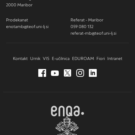
2000 Maribor
Prodekanat
Referat - Maribor
enotamb@teof.uni-lj.si
059 080 132
referat-mb@teof.uni-lj.si
Kontakt
Urnik
VIS
E-učilnica
EDUROAM
Fiori
Intranet