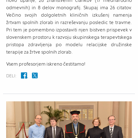
novo upanje, 26 znanstvenih člankov (17 mednarodno
odmevnih) in 8 delov monografij. Skupaj ima 26 citatov.
Večino svojih dolgoletnih kliničnih izkušenj namenja
žrtvam spolnih zlorab in razreševanju posledic te travme.
Pri tem je pomembno izpostaviti njen bistven prispevek v
slovenskem prostoru k razvoju skupinskega terapevtskega
pristopa zdravljenja po modelu relacijske družinske
terapije za žrtve spolnih zlorab.
Vsem profesorjem iskreno čestitamo!
DELI: