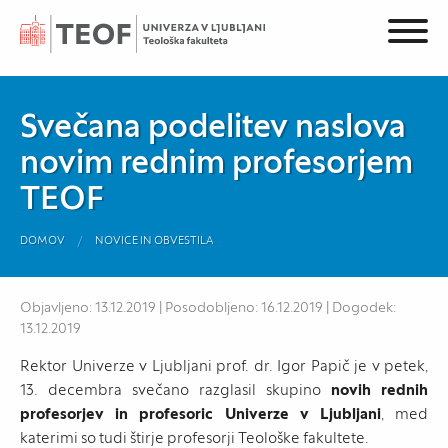
Svečana podelitev naslova
novim rednim profesorjem
TEOF
DOMOV
NOVICE IN OBVESTILA
Objavljeno: 13.12.2019 | Posodobljeno: 16.12.2019 | Dogodek:
13.12.2019
Rektor Univerze v Ljubljani prof. dr. Igor Papič je v petek,
13. decembra svečano razglasil skupino
novih rednih
profesorjev in profesoric Univerze v Ljubljani
, med
katerimi so tudi štirje profesorji Teološke fakultete.