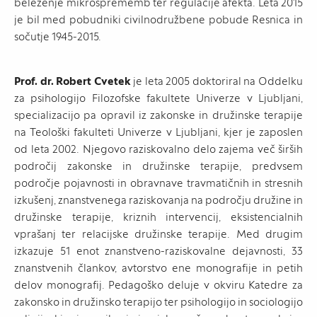
beleženje mikrosprememb ter regulacije afekta. Leta 2015
je bil med pobudniki civilnodružbene pobude Resnica in
sočutje 1945-2015.
Prof. dr. Robert Cvetek
je leta 2005 doktoriral na Oddelku
za psihologijo Filozofske fakultete Univerze v Ljubljani,
specializacijo pa opravil iz zakonske in družinske terapije
na Teološki fakulteti Univerze v Ljubljani, kjer je zaposlen
od leta 2002. Njegovo raziskovalno delo zajema več širših
področij zakonske in družinske terapije, predvsem
področje pojavnosti in obravnave travmatičnih in stresnih
izkušenj, znanstvenega raziskovanja na področju družine in
družinske terapije, kriznih intervencij, eksistencialnih
vprašanj ter relacijske družinske terapije. Med drugim
izkazuje 51 enot znanstveno-raziskovalne dejavnosti, 33
znanstvenih člankov, avtorstvo ene monografije in petih
delov monografij. Pedagoško deluje v okviru Katedre za
zakonsko in družinsko terapijo ter psihologijo in sociologijo