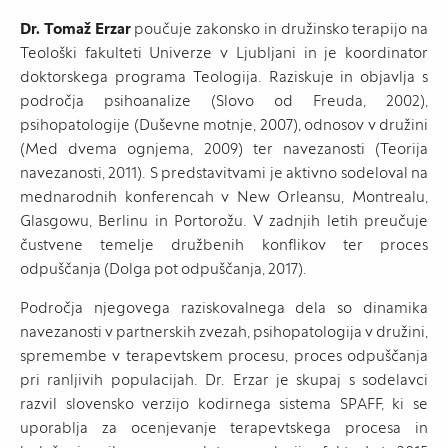
Dr. Tomaž Erzar
poučuje zakonsko in družinsko terapijo na
Teološki fakulteti Univerze v Ljubljani in je koordinator
doktorskega programa Teologija. Raziskuje in objavlja s
področja psihoanalize (Slovo od Freuda, 2002),
psihopatologije (Duševne motnje, 2007), odnosov v družini
(Med dvema ognjema, 2009) ter navezanosti (Teorija
navezanosti, 2011). S predstavitvami je aktivno sodeloval na
mednarodnih konferencah v New Orleansu, Montrealu,
Glasgowu, Berlinu in Portorožu. V zadnjih letih preučuje
čustvene temelje družbenih konflikov ter proces
odpuščanja (Dolga pot odpuščanja, 2017).
Področja njegovega raziskovalnega dela so dinamika
navezanosti v partnerskih zvezah, psihopatologija v družini,
spremembe v terapevtskem procesu, proces odpuščanja
pri ranljivih populacijah. Dr. Erzar je skupaj s sodelavci
razvil slovensko verzijo kodirnega sistema SPAFF, ki se
uporablja za ocenjevanje terapevtskega procesa in