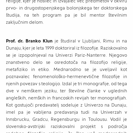
religije, kjer je nosilec in izvajalec več predmetov v okviru
prvo- in drugostopenjskega bolonjskega ter doktorskega
študija, na teh program pa je bil mentor številnim
zaključnim delom.
Prof. dr. Branko Klun
je študiral v Ljubljani, Rimu in na
Dunaju, kjer je leta 1999 doktoriral iz filozofije. Raziskovalno
se je izpopolnjeval na Univerzi Pariz-Nanterre. Njegovo
znanstveno delo se osredotoča na filozofijo religije,
metafiziko in etiko. Mednarodno se je uveljavil kot
poznavalec fenomenološko-hermenevtične filozofije in
njenih povezav s teologijo. Izdal je tri monografije, od tega
dve v nemškem jeziku, ter številne članke v uglednih
angleških, nemških in francoskih revijah ter monografijah.
Kot gostujoči predavatelj sodeluje z Univerzo na Dunaju,
imel pa je vabljena predavanja tudi na Univerzah v
Innsbrucku, Gradcu, Regensburgu in Toulousu. Vodil je
slovensko-avstrijski raziskovalni projekt s področja