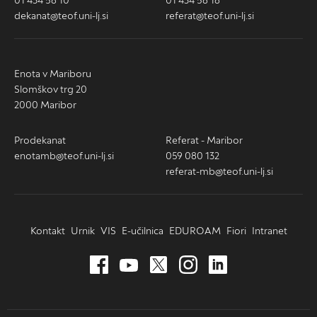
01 434 58 10
01 434 58 18
dekanat@teof.uni-lj.si
referat@teof.uni-lj.si
Enota v Mariboru
Slomškov trg 20
2000 Maribor
Prodekanat
Referat - Maribor
enotamb@teof.uni-lj.si
059 080 132
referat-mb@teof.uni-lj.si
Kontakt
Urnik
VIS
E-učilnica
EDUROAM
Fiori
Intranet