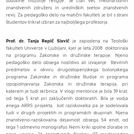
sodobne filozofije religije. Je član več mednarodnih
znanstvenih združenj in uredniških svetov znanstvenih
revij. Za pedagoško delo na matični fakulteti je bil s strani
študentov trikrat izbran za najboljšega profesorja.
Prof. dr. Tanja Repič Slavič
je zaposlena na Teološki
fakulteti Univerze v Ljubljani, kjer je leta 2008 doktorirala
na programu Zakonske in družinske terapije. Njeno
pedagoško delo obsega nosilstvo ali izvajanje številnih
predmetov v okviru drugostopenjskega bolonjskega
programa Zakonske in družinske študije in programa
izpopolnjevanja Zakonska in družinska terapija, pri
katerem je tudi skrbnica. V vlogi mentorice je bila 39 krat,
od tega 5 krat pri zaključenih doktoratih. Bila je vodja
enega ARRS projekta, kot raziskovalka pa je sodelovala
tudi v drugih projektih in programskih skupinah. Njena
znanstveno-raziskovalna dejavnost obsega 54 enot, od
tega 1 odmevno monografijo Nemi kriki spolne zlorabe in