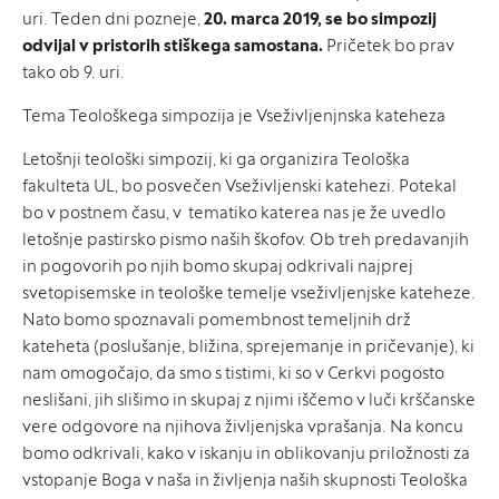
uri. Teden dni pozneje,
20. marca 2019, se bo simpozij
odvijal v pristorih stiškega samostana.
Pričetek bo prav
tako ob 9. uri.
Tema Teološkega simpozija je Vseživljenjnska kateheza
Letošnji teološki simpozij, ki ga organizira Teološka
fakulteta UL, bo posvečen Vseživljenski katehezi. Potekal
bo v postnem času, v tematiko katerea nas je že uvedlo
letošnje pastirsko pismo naših škofov. Ob treh predavanjih
in pogovorih po njih bomo skupaj odkrivali najprej
svetopisemske in teološke temelje vseživljenjske kateheze.
Nato bomo spoznavali pomembnost temeljnih drž
kateheta (poslušanje, bližina, sprejemanje in pričevanje), ki
nam omogočajo, da smo s tistimi, ki so v Cerkvi pogosto
neslišani, jih slišimo in skupaj z njimi iščemo v luči krščanske
vere odgovore na njihova življenjska vprašanja. Na koncu
bomo odkrivali, kako v iskanju in oblikovanju priložnosti za
vstopanje Boga v naša in življenja naših skupnosti Teološka