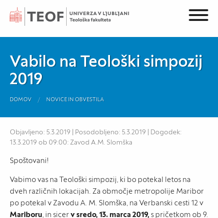
Vabilo na Teološki simpozij
2019
DOMOV
NOVICE IN OBVESTILA
Objavljeno: 5.3.2019 | Posodobljeno: 5.3.2019 | Dogodek:
13.3.2019 ob 09:00: Zavod A.M. Slomška
Spoštovani!
Vabimo vas na Teološki simpozij, ki bo potekal letos na
dveh različnih lokacijah. Za območje metropolije Maribor
po potekal v Zavodu A. M. Slomška, na Verbanski cesti 12 v
Mariboru
, in sicer
v sredo, 13. marca 2019,
s pričetkom ob 9.