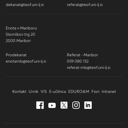
dekanat@teof.uni-lj.si
referat@teof.uni-lj.si
Enota v Mariboru
Slomškov trg 20
2000 Maribor
Prodekanat
Referat - Maribor
enotamb@teof.uni-lj.si
059 080 132
referat-mb@teof.uni-lj.si
Kontakt
Urnik
VIS
E-učilnica
EDUROAM
Fiori
Intranet