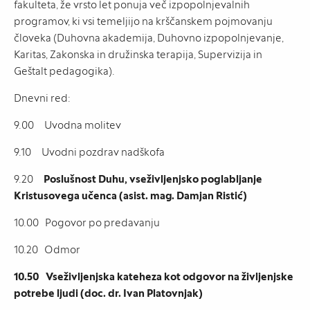
fakulteta, že vrsto let ponuja več izpopolnjevalnih
programov, ki vsi temeljijo na krščanskem pojmovanju
človeka (Duhovna akademija, Duhovno izpopolnjevanje,
Karitas, Zakonska in družinska terapija, Supervizija in
Geštalt pedagogika).
Dnevni red:
9.00 Uvodna molitev
9.10 Uvodni pozdrav nadškofa
9.20
Poslušnost Duhu, vseživljenjsko poglabljanje
Kristusovega učenca (asist. mag. Damjan Ristić)
10.00 Pogovor po predavanju
10.20 Odmor
10.50 Vseživljenjska kateheza kot odgovor na življenjske
potrebe ljudi (doc. dr. Ivan Platovnjak)