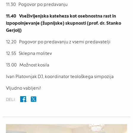
11.30 Pogovor po predavanju
11.40 Vseživljenjska kateheza kot osebnostna rast in
izpopolnjevanje (župnijske) skupnosti (prof. dr. Stanko
Gerjolj)
12.20 Pogovor po predavanju z vsemi predavatelji
12.55 Sklepna molitev
13.00 Možnost kosila
Ivan Platovnjak DJ, koordinator teološkega simpozija
Vljudno vabljeni!
DELI: