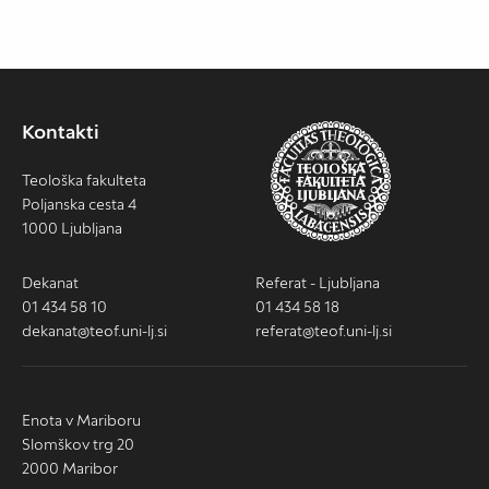
Kontakti
Teološka fakulteta
Poljanska cesta 4
1000 Ljubljana
Dekanat
Referat - Ljubljana
01 434 58 10
01 434 58 18
dekanat@teof.uni-lj.si
referat@teof.uni-lj.si
Enota v Mariboru
Slomškov trg 20
2000 Maribor