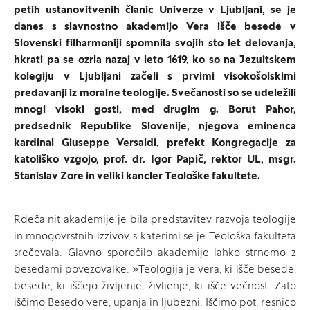
petih ustanovitvenih članic Univerze v Ljubljani, se je
danes s slavnostno akademijo Vera išče besede v
Slovenski filharmoniji spomnila svojih sto let delovanja,
hkrati pa se ozrla nazaj v leto 1619, ko so na Jezuitskem
kolegiju v Ljubljani začeli s prvimi visokošolskimi
predavanji iz moralne teologije. Svečanosti so se udeležili
mnogi visoki gosti, med drugim g. Borut Pahor,
predsednik Republike Slovenije, njegova eminenca
kardinal Giuseppe Versaldi, prefekt Kongregacije za
katoliško vzgojo, prof. dr. Igor Papič, rektor UL, msgr.
Stanislav Zore in veliki kancler Teološke fakultete.
Rdeča nit akademije je bila predstavitev razvoja teologije
in mnogovrstnih izzivov, s katerimi se je Teološka fakulteta
srečevala. Glavno sporočilo akademije lahko strnemo z
besedami povezovalke: »Teologija je vera, ki išče besede,
besede, ki iščejo življenje, življenje, ki išče večnost. Zato
iščimo Besedo vere, upanja in ljubezni. Iščimo pot, resnico