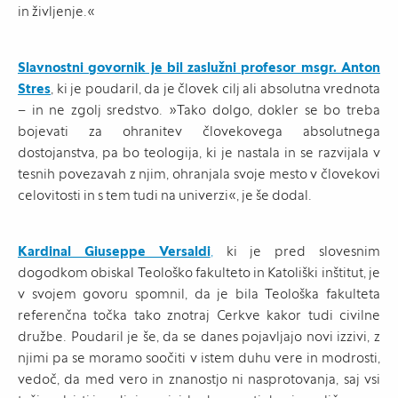
in življenje.«
Slavnostni govornik je bil zaslužni profesor msgr. Anton
Stres
, ki je poudaril, da je človek cilj ali absolutna vrednota
– in ne zgolj sredstvo. »Tako dolgo, dokler se bo treba
bojevati za ohranitev človekovega absolutnega
dostojanstva, pa bo teologija, ki je nastala in se razvijala v
tesnih povezavah z njim, ohranjala svoje mesto v človekovi
celovitosti in s tem tudi na univerzi«, je še dodal.
Kardinal Giuseppe Versaldi
,
ki je pred slovesnim
dogodkom obiskal Teološko fakulteto in Katoliški inštitut, je
v svojem govoru spomnil, da je bila Teološka fakulteta
referenčna točka tako znotraj Cerkve kakor tudi civilne
družbe. Poudaril je še, da se danes pojavljajo novi izzivi, z
njimi pa se moramo soočiti v istem duhu vere in modrosti,
vedoč, da med vero in znanostjo ni nasprotovanja, saj vsi