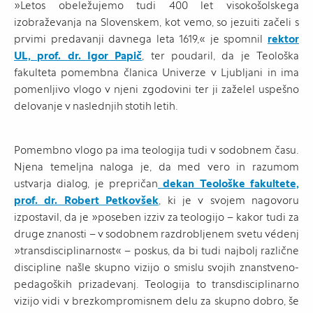
»Letos obeležujemo tudi 400 let visokošolskega
izobraževanja na Slovenskem, kot vemo, so jezuiti začeli s
prvimi predavanji davnega leta 1619,« je spomnil
rektor
UL, prof. dr. Igor Papič
, ter poudaril, da je Teološka
fakulteta pomembna članica Univerze v Ljubljani in ima
pomenljivo vlogo v njeni zgodovini ter ji zaželel uspešno
delovanje v naslednjih stotih letih.
Pomembno vlogo pa ima teologija tudi v sodobnem času.
Njena temeljna naloga je, da med vero in razumom
ustvarja dialog, je prepričan
dekan Teološke fakultete,
prof. dr. Robert Petkovšek
, ki je v svojem nagovoru
izpostavil, da je »poseben izziv za teologijo – kakor tudi za
druge znanosti – v sodobnem razdrobljenem svetu védenj
»transdisciplinarnost« – poskus, da bi tudi najbolj različne
discipline našle skupno vizijo o smislu svojih znanstveno-
pedagoških prizadevanj. Teologija to transdisciplinarno
vizijo vidi v brezkompromisnem delu za skupno dobro, še