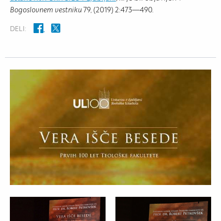
Bogoslovnem vestniku
79, (2019) 2:473—490.
DELI: