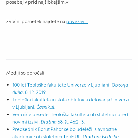
posebej v prid najšibkejšim.«
Zvočni posnetek najdete na
povezavi.
Mediji so poročali:
100 let Teološke fakultete Univerze v Ljubljani.
Obzorja
duha,
8. 12. 2019.
Teološka fakulteta in stota obletnica delovanja Univerze
v Ljubljani.
Časnik.si
.
Vera išče besede. Teološka fakulteta ob stoletnici pred
novimi izzivi.
Družina
68, št. 46:2–3.
Predsednik Borut Pahor se bo udeležil slavnostne
akademije ob stoletnici TeoF UL.
Urad predsednika