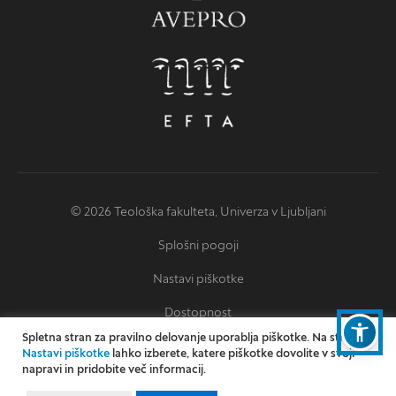
© 2026 Teološka fakulteta, Univerza v Ljubljani
Splošni pogoji
Nastavi piškotke
Dostopnost
Spletna stran za pravilno delovanje uporablja piškotke. Na strani
Izjava o dostopnosti
Nastavi piškotke
lahko izberete, katere piškotke dovolite v svoji
napravi in pridobite več informacij.
Oblikovanje: Miha Omejc
Izvedba: Kodington