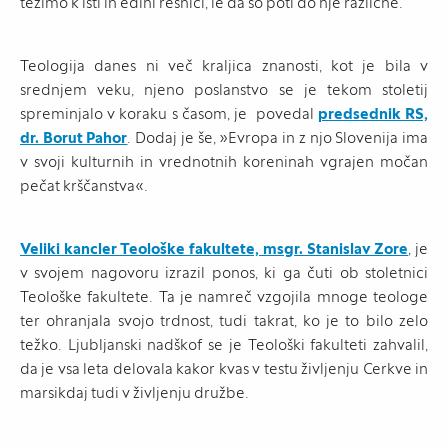
težimo k isti in edini resnici, le da so poti do nje različne.
Teologija danes ni več kraljica znanosti, kot je bila v
srednjem veku, njeno poslanstvo se je tekom stoletij
spreminjalo v koraku s časom, je povedal
predsednik RS,
dr. Borut Pahor
. Dodaj je še, »Evropa in z njo Slovenija ima
v svoji kulturnih in vrednotnih koreninah vgrajen močan
pečat krščanstva«.
Veliki kancler Teološke fakultete, msgr. Stanislav Zore
, je
v svojem nagovoru izrazil ponos, ki ga čuti ob stoletnici
Teološke fakultete. Ta je namreč vzgojila mnoge teologe
ter ohranjala svojo trdnost, tudi takrat, ko je to bilo zelo
težko. Ljubljanski nadškof se je Teološki fakulteti zahvalil,
da je vsa leta delovala kakor kvas v testu življenju Cerkve in
marsikdaj tudi v življenju družbe.