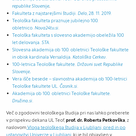
republike Slovenije
.
Fakulteta z najstarejšimi študiji.
Delo
, 28. 11. 2019.
Teološka fakulteta praznuje jubilejno 100.
obletnico.
Nova24tv.si
.
Teološka fakulteta s slovesno akademijo obeležila 100
let delovanja.
STA
.
Slovesna akademija ob 100. obletnici Teološke fakultete
in obisk kardinala Versaldija.
Katoliška Cerkev
.
100-letnica Teološke fakultete.
Državni svet Republike
Slovenije.
Vera išče besede – slavnostna akademija ob 100-letnici
Teološke fakultete UL.
Časnik.si
.
Akademija ob 100. obletnici Teološke fakultete.
Družina.si
.
Več o zgodovini teološkega študija pri nas lahko preberete
v prispekvu dekana UL Teof,
prof. dr. Roberta Petkovška
, z
naslovom
Vloga teološkega študija v Ljubljani, pred in po
ustanovitvi Univerze v Ljubljani
, ki je bil objavljen v