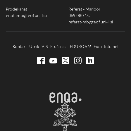
Prodekanat
Referat - Maribor
enotamb@teof.uni-lj.si
059 080 132
referat-mb@teof.uni-lj.si
Kontakt
Urnik
VIS
E-učilnica
EDUROAM
Fiori
Intranet