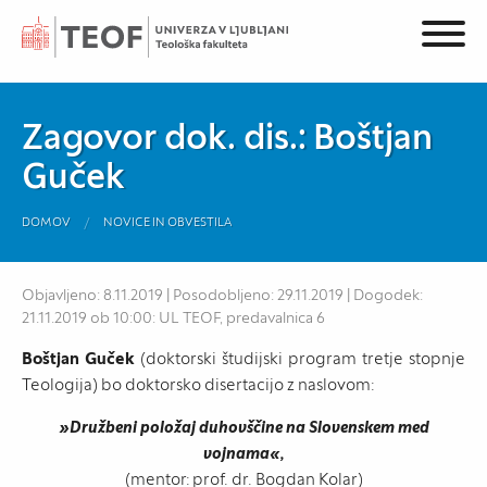
Zagovor dok. dis.: Boštjan
Guček
DOMOV
NOVICE IN OBVESTILA
Objavljeno: 8.11.2019 | Posodobljeno: 29.11.2019 | Dogodek:
21.11.2019 ob 10:00: UL TEOF, predavalnica 6
Boštjan Guček
(doktorski študijski program tretje stopnje
Teologija) bo doktorsko disertacijo z naslovom:
»Družbeni položaj duhovščine na Slovenskem med
vojnama«,
(mentor: prof. dr. Bogdan Kolar)