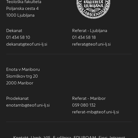
Teološka fakulteta
Poljanska cesta 4
1000 Ljubljana
Dekanat
Referat - Ljubljana
01 434 58 10
01 434 58 18
dekanat@teof.uni-lj.si
referat@teof.uni-lj.si
Enota v Mariboru
Slomškov trg 20
2000 Maribor
Prodekanat
Referat - Maribor
enotamb@teof.uni-lj.si
059 080 132
referat-mb@teof.uni-lj.si
Kontakt
Urnik
VIS
E-učilnica
EDUROAM
Fiori
Intranet