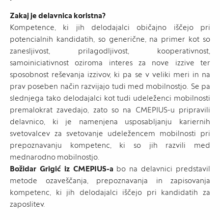
Zakaj je delavnica koristna?
Kompetence, ki jih delodajalci običajno iščejo pri
potencialnih kandidatih, so generične, na primer kot so
zanesljivost, prilagodljivost, kooperativnost,
samoiniciativnost oziroma interes za nove izzive ter
sposobnost reševanja izzivov, ki pa se v veliki meri in na
prav poseben način razvijajo tudi med mobilnostjo. Se pa
slednjega tako delodajalci kot tudi udeleženci mobilnosti
premalokrat zavedajo, zato so na CMEPIUS-u pripravili
delavnico, ki je namenjena usposabljanju kariernih
svetovalcev za svetovanje udeležencem mobilnosti pri
prepoznavanju kompetenc, ki so jih razvili med
mednarodno mobilnostjo.
Božidar Grigić iz CMEPIUS-a
bo na delavnici predstavil
metode ozaveščanja, prepoznavanja in zapisovanja
kompetenc, ki jih delodajalci iščejo pri kandidatih za
zaposlitev.