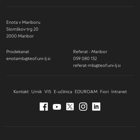
Enota v Mariboru
Slomškov trg 20
2000 Maribor
Prodekanat
Referat - Maribor
enotamb@teof.uni-lj.si
059 080 132
referat-mb@teof.uni-lj.si
Kontakt
Urnik
VIS
E-učilnica
EDUROAM
Fiori
Intranet