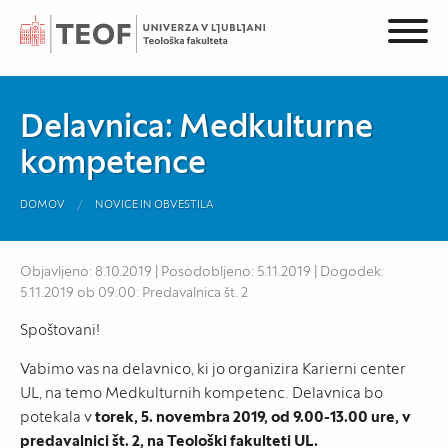
Delavnica: Medkulturne
kompetence
DOMOV
NOVICE IN OBVESTILA
Objavljeno: 8.10.2019 | Posodobljeno: 5.11.2019 | Dogodek:
5.11.2019 ob 09:00: Predavalnica št. 2
Spoštovani!
Vabimo vas na delavnico, ki jo organizira Karierni center
UL, na temo Medkulturnih kompetenc. Delavnica bo
potekala v
torek, 5. novembra 2019, od 9.00-13.00 ure, v
predavalnici št. 2, na Teološki fakulteti UL.