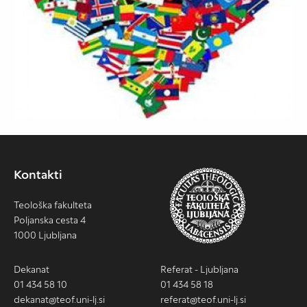
Kontakti
Teološka fakulteta
Poljanska cesta 4
1000 Ljubljana
Dekanat
Referat - Ljubljana
01 434 58 10
01 434 58 18
dekanat@teof.uni-lj.si
referat@teof.uni-lj.si