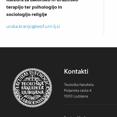
terapijo ter psihologijo in
sociologijo religije
urska.kranjc@teof.uni-lj.si
Kontakti
Teološka fakulteta
Poljanska cesta 4
1000 Ljubljana