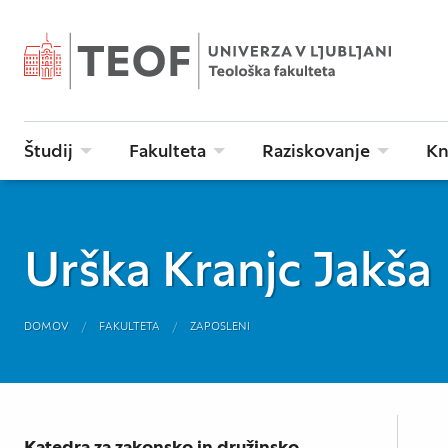
Študij
Fakulteta
Raziskovanje
Kn
Urška Kranjc Jakša
DOMOV
FAKULTETA
ZAPOSLENI
Katedra za zakonsko in družinsko