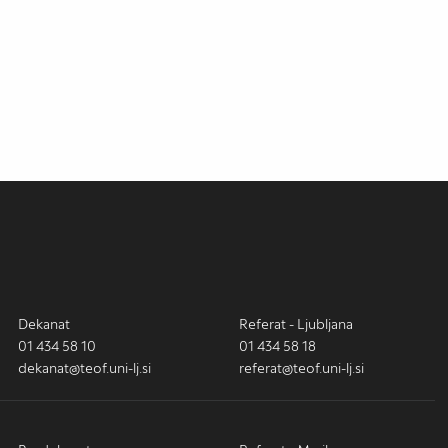
Dekanat
Referat - Ljubljana
01 434 58 10
01 434 58 18
dekanat@teof.uni-lj.si
referat@teof.uni-lj.si