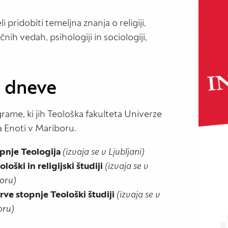
li pridobiti temeljna znanja o religiji,
ličnih vedah, psihologiji in sociologiji,
e dneve
rame, ki jih Teološka fakulteta Univerze
 na Enoti v Mariboru.
opnje Teologija
(izvaja se v Ljubljani)
oški in religijski študiji
(izvaja se v
boru)
rve stopnje Teološki študiji
(izvaja se v
boru)