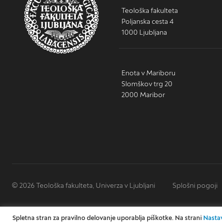
Teološka fakulteta
Poljanska cesta 4
1000 Ljubljana
Enota v Mariboru
Slomškov trg 20
2000 Maribor
© 2026 Teološka fakulteta, Univerza v Ljubljani
Splošni pogoji
Spletna stran za pravilno delovanje uporablja piškotke. Na strani
Nastav