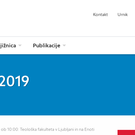
Kontakt
Urnik
jižnica
Publikacije
 2019
ob 10:00: Teološka fakulteta v Ljubljani in na Enoti