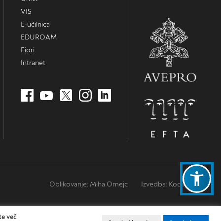
VIS
E-učilnica
EDUROAM
Fiori
Intranet
Oblikovanje: Miha Omejc
Izvedba: Kodington
te več