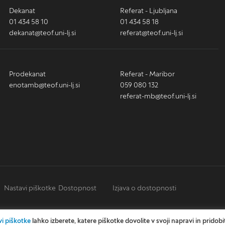
Dekanat
Referat - Ljubljana
01 434 58 10
01 434 58 18
dekanat@teof.uni-lj.si
referat@teof.uni-lj.si
Prodekanat
Referat - Maribor
enotamb@teof.uni-lj.si
059 080 132
referat-mb@teof.uni-lj.si
Nastavi piškotke
Dostopnost
Izjava o dostopnosti
i piškotke
lahko izberete, katere piškotke dovolite v svoji napravi in pridobi