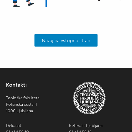
Nazaj na vstopno stran
Kontakti
Teološka fakulteta
Poljanska cesta 4
1000 Ljubljana
Dekanat
Referat - Ljubljana