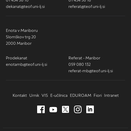
01 434 58 10
01 434 58 18
dekanat@teof.uni-lj.si
referat@teof.uni-lj.si
Enota v Mariboru
Slomškov trg 20
2000 Maribor
Prodekanat
Referat - Maribor
enotamb@teof.uni-lj.si
059 080 132
referat-mb@teof.uni-lj.si
Kontakt
Urnik
VIS
E-učilnica
EDUROAM
Fiori
Intranet