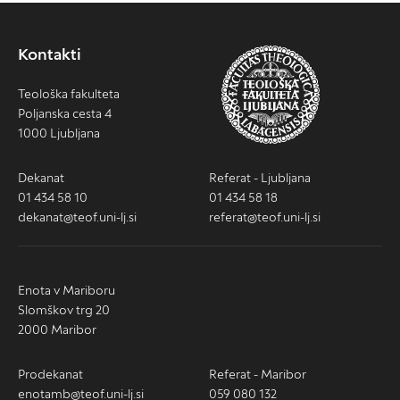
Kontakti
Teološka fakulteta
Poljanska cesta 4
1000 Ljubljana
Dekanat
Referat - Ljubljana
01 434 58 10
01 434 58 18
dekanat@teof.uni-lj.si
referat@teof.uni-lj.si
Enota v Mariboru
Slomškov trg 20
2000 Maribor
Prodekanat
Referat - Maribor
enotamb@teof.uni-lj.si
059 080 132