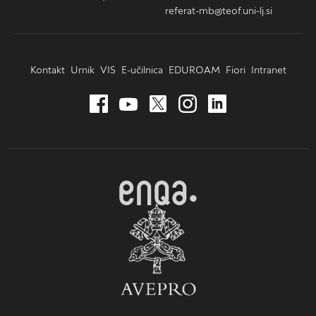
referat-mb@teof.uni-lj.si
Kontakt
Urnik
VIS
E-učilnica
EDUROAM
Fiori
Intranet