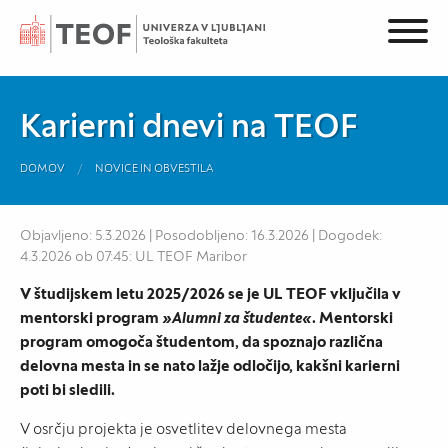
Karierni dnevi na TEOF
DOMOV
NOVICE IN OBVESTILA
Objavljeno: 5.3.2026 | Posodobljeno: 16.3.2026 | Dogodek:
4.3.2026 ob 07:45: UL TEOF Maribor
V študijskem letu 2025/2026 se je UL TEOF vključila v
mentorski program
»Alumni za študente«
. Mentorski
program omogoča študentom, da spoznajo različna
delovna mesta in se nato lažje odločijo, kakšni karierni
poti bi sledili.
V osrčju projekta je osvetlitev delovnega mesta