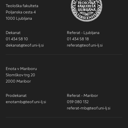
Teološka fakulteta
Poljanska cesta 4
1000 Ljubljana
Dekanat
Referat - Ljubljana
01 434 58 10
01 434 58 18
dekanat@teof.uni-lj.si
referat@teof.uni-lj.si
Enota v Mariboru
Slomškov trg 20
2000 Maribor
Prodekanat
Referat - Maribor
enotamb@teof.uni-lj.si
059 080 132
referat-mb@teof.uni-lj.si