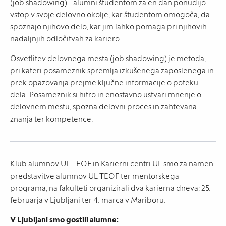
(job shadowing) - alumni študentom za en dan ponudijo
vstop v svoje delovno okolje, kar študentom omogoča, da
spoznajo njihovo delo, kar jim lahko pomaga pri njihovih
nadaljnjih odločitvah za kariero.
Osvetlitev delovnega mesta (job shadowing) je metoda,
pri kateri posameznik spremlja izkušenega zaposlenega in
prek opazovanja prejme ključne informacije o poteku
dela. Posameznik si hitro in enostavno ustvari mnenje o
delovnem mestu, spozna delovni proces in zahtevana
znanja ter kompetence.
Klub alumnov UL TEOF in Karierni centri UL smo za namen
predstavitve alumnov UL TEOF ter mentorskega
programa, na fakulteti organizirali dva karierna dneva; 25.
februarja v Ljubljani ter 4. marca v Mariboru.
V Ljubljani smo gostili alumne: