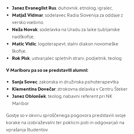
Janez Evaneglist Rus
; duhovnik, etnolog, igralec,
Matjaž Vidmar
; sodelavec Radia Slovenija za oddaje z
versko vsebino,
Neža Novak
; sodelavka na Uradu za laike ljubljanske
nadškofije,
Matic Vidic
; logoterapevt, stalni diakon novomeške
škofije,
Rok Pisk
; ustvarjalec spletnih strani, podjetnik, teolog.
V Mariboru pa so se predstavili alumni:
Sanja Sovec
; zakonska in družinska psihoterapevtka
Klementina Dovečar
; strokovna delavka v Centru Šteker
Janez Oblonšek
; teolog, nabavni referent pri NK
Maribor
Gostje so v okviru sproščenega pogovora predstavili svoje
korake na izobraževalni ter poklicni poti in odgovarjali na
vprašanja študentov.