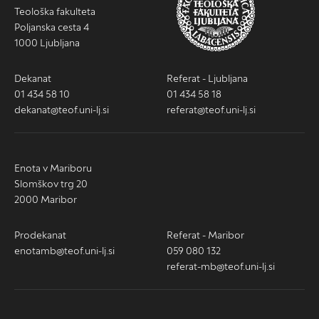
Teološka fakulteta
Poljanska cesta 4
1000 Ljubljana
Dekanat
Referat - Ljubljana
01 434 58 10
01 434 58 18
dekanat@teof.uni-lj.si
referat@teof.uni-lj.si
Enota v Mariboru
Slomškov trg 20
2000 Maribor
Prodekanat
Referat - Maribor
enotamb@teof.uni-lj.si
059 080 132
referat-mb@teof.uni-lj.si