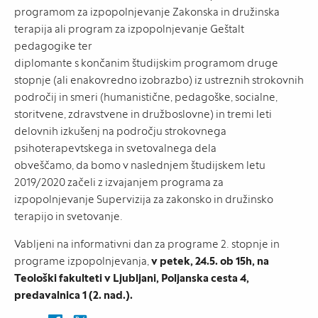
programom za izpopolnjevanje Zakonska in družinska
terapija ali program za izpopolnjevanje Geštalt
pedagogike ter
diplomante s končanim študijskim programom druge
stopnje (ali enakovredno izobrazbo) iz ustreznih strokovnih
področij in smeri (humanistične, pedagoške, socialne,
storitvene, zdravstvene in družboslovne) in tremi leti
delovnih izkušenj na področju strokovnega
psihoterapevtskega in svetovalnega dela
obveščamo, da bomo v naslednjem študijskem letu
2019/2020 začeli z izvajanjem programa za
izpopolnjevanje Supervizija za zakonsko in družinsko
terapijo in svetovanje.
Vabljeni na informativni dan za programe 2. stopnje in
programe izpopolnjevanja,
v petek, 24.5. ob 15h, na
Teološki fakulteti v Ljubljani, Poljanska cesta 4,
predavalnica 1 (2. nad.).