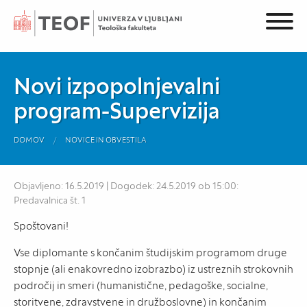
Novi izpopolnjevalni
program-Supervizija
DOMOV
NOVICE IN OBVESTILA
Objavljeno: 16.5.2019 | Dogodek: 24.5.2019 ob 15:00:
Predavalnica št. 1
Spoštovani!
Vse diplomante s končanim študijskim programom druge
stopnje (ali enakovredno izobrazbo) iz ustreznih strokovnih
področij in smeri (humanistične, pedagoške, socialne,
storitvene, zdravstvene in družboslovne) in končanim