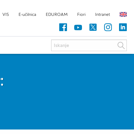
VIS
E-učilnica
EDUROAM
Fiori
Intranet
: