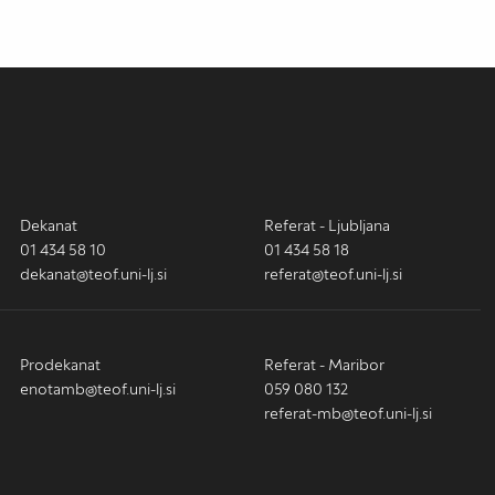
Dekanat
Referat - Ljubljana
01 434 58 10
01 434 58 18
dekanat@teof.uni-lj.si
referat@teof.uni-lj.si
Prodekanat
Referat - Maribor
enotamb@teof.uni-lj.si
059 080 132
referat-mb@teof.uni-lj.si