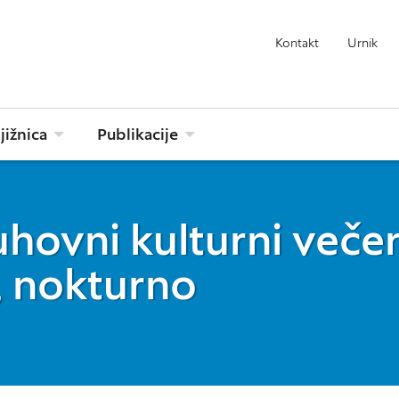
Kontakt
Urnik
jižnica
Publikacije
hovni kulturni večer
, nokturno