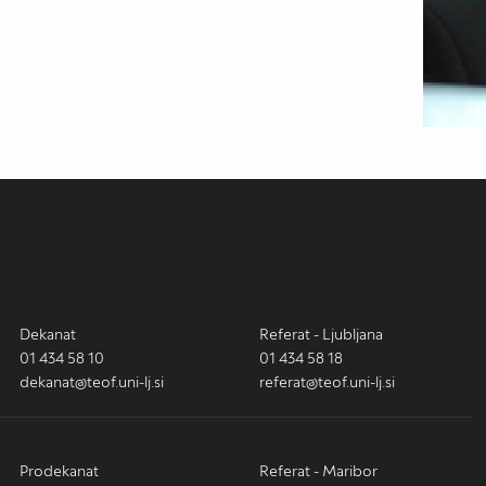
Dekanat
Referat - Ljubljana
01 434 58 10
01 434 58 18
dekanat@teof.uni-lj.si
referat@teof.uni-lj.si
Prodekanat
Referat - Maribor