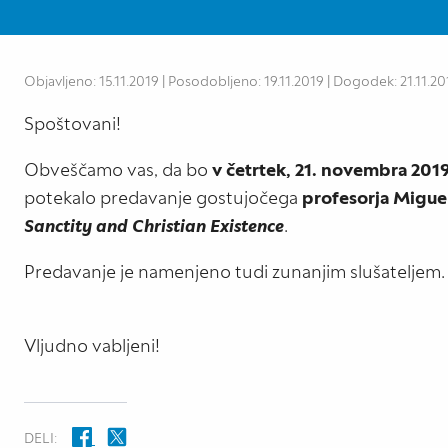
Objavljeno: 15.11.2019 | Posodobljeno: 19.11.2019 | Dogodek: 21.11.2
Spoštovani!
Obveščamo vas, da bo
v četrtek, 21. novembra 2019,
potekalo predavanje gostujočega
profesorja Migue
Sanctity and Christian Existence
.
Predavanje je namenjeno tudi zunanjim slušateljem. 
Vljudno vabljeni!
DELI: