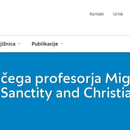
Kontakt
Urnik
jižnica
Publikacije
očega profesorja Mig
Sanctity and Christi