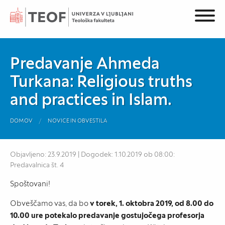
Predavanje Ahmeda
Turkana: Religious truths
and practices in Islam.
DOMOV
NOVICE IN OBVESTILA
Objavljeno: 23.9.2019 | Dogodek: 1.10.2019 ob 08:00:
Predavalnica št. 4
Spoštovani!
Obveščamo vas, da bo
v torek, 1. oktobra 2019, od 8.00 do
10.00 ure potekalo predavanje gostujočega profesorja