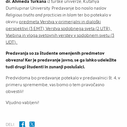
dr. Ahmeda Turkana
iz turške univerze, Kütahya
Dumlupınar University. Predavanje bo nosilo naslov
Religious truths and practicies in Islam
ter bo potekalo v
okviru
predmeta Verstva v primerjalni in dialoški
perspektivi (3 EMT), Verstva sodobnega sveta (2 UTR),
Vsebina in vloga svetovnih verstev v sodobnem svetu (3
UDT).
Predavanja so za študente omenjenih predmetov
obvezna! Ker je predavanje javno, se ga lahko udeležite
tudi drugi študenti in zunanji poslušalci.
Predvidoma bo predavanje potekalo v predavalnici št. 4, v
primeru spremembe, vas bomo o tem pravočasno
obvestili!
Vljudno vabljeni!
DELI: