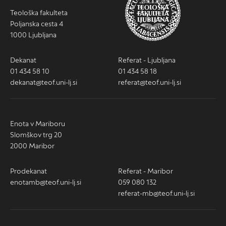
Teološka fakulteta
Poljanska cesta 4
1000 Ljubljana
Dekanat
Referat - Ljubljana
01 434 58 10
01 434 58 18
dekanat@teof.uni-lj.si
referat@teof.uni-lj.si
Enota v Mariboru
Slomškov trg 20
2000 Maribor
Prodekanat
Referat - Maribor
enotamb@teof.uni-lj.si
059 080 132
referat-mb@teof.uni-lj.si