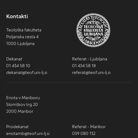
Kontakti
Teološka fakulteta
Poljanska cesta 4
1000 Ljubljana
Dekanat
Referat - Ljubljana
01 434 58 10
01 434 58 18
dekanat@teof.uni-lj.si
referat@teof.uni-lj.si
Enota v Mariboru
Slomškov trg 20
2000 Maribor
Prodekanat
Referat - Maribor
enotamb@teof.uni-lj.si
059 080 132