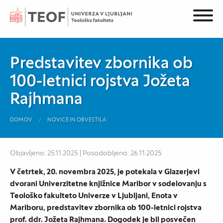
Predstavitev zbornika ob
100-letnici rojstva Jožeta
Rajhmana
DOMOV
NOVICE IN OBVESTILA
Objavljeno: 25.11.2025 | Posodobljeno: 26.11.2025
V četrtek, 20. novembra 2025, je potekala v Glazerjevi
dvorani Univerzitetne knjižnice Maribor v sodelovanju s
Teološko fakulteto Univerze v Ljubljani, Enota v
Mariboru, predstavitev zbornika ob 100-letnici rojstva
prof. ddr. Jožeta Rajhmana. Dogodek je bil posvečen