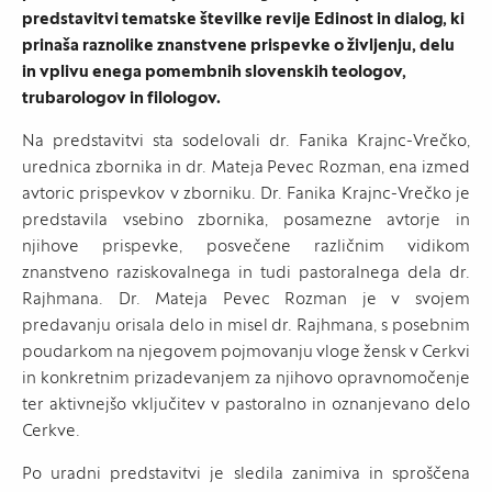
predstavitvi tematske številke revije Edinost in dialog, ki
prinaša raznolike znanstvene prispevke o življenju, delu
in vplivu enega pomembnih slovenskih teologov,
trubarologov in filologov.
Na predstavitvi sta sodelovali dr. Fanika Krajnc-Vrečko,
urednica zbornika in dr. Mateja Pevec Rozman, ena izmed
avtoric prispevkov v zborniku. Dr. Fanika Krajnc-Vrečko je
predstavila vsebino zbornika, posamezne avtorje in
njihove prispevke, posvečene različnim vidikom
znanstveno raziskovalnega in tudi pastoralnega dela dr.
Rajhmana. Dr. Mateja Pevec Rozman je v svojem
predavanju orisala delo in misel dr. Rajhmana, s posebnim
poudarkom na njegovem pojmovanju vloge žensk v Cerkvi
in konkretnim prizadevanjem za njihovo opravnomočenje
ter aktivnejšo vključitev v pastoralno in oznanjevano delo
Cerkve.
Po uradni predstavitvi je sledila zanimiva in sproščena