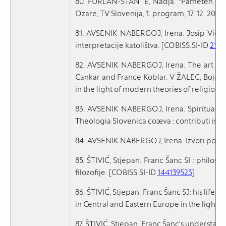
80. FURLAN-ŠTANTE, Nadja. "Pameten člov
Ozare, TV Slovenija, 1. program, 17. 12. 2022
81. AVSENIK NABERGOJ, Irena. Josip Vidmar
interpretacije katolištva. [COBISS.SI-ID
2187
82. AVSENIK NABERGOJ, Irena. The art and w
Cankar and France Koblar. V ŽALEC, Bojan (ur
in the light of modern theories of religion. Be
83. AVSENIK NABERGOJ, Irena. Spirituality 
Theologia Slovenica coæva : contributi ispira
84. AVSENIK NABERGOJ, Irena. Izvori podob
85. ŠTIVIĆ, Stjepan. Franc Šanc SI : philos
filozofije. [COBISS.SI-ID
144139523
]
86. ŠTIVIĆ, Stjepan. Franc Šanc SJ: his life a
in Central and Eastern Europe in the light of
87. ŠTIVIĆ, Stjepan. Franc Šanc's understa