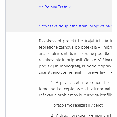
dr. Polona Tratnik
*Povezava do spletne strani projekta na SIC
Raziskovalni projekt bo trajal tri leta in
teoretične zasnove bo potekala v knjižnicah.
analizirali in sintetizirali zbrane podatke,
raziskovanje in pripravili članke. Večina ra
poglavij in monografij, ki bodo pripravljeni
znanstveno utemeljenih in preverljivih rezu
1. V prvi, začetni teoretični fazi b
temeljne koncepte; vzpostavili normativne
reševanje problemov kulturnega konflikta i
To fazo smo realizirali v celoti.
2. V drugi, praktični - empirični fazi