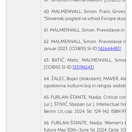
60. MALMENVALL, Simon. Franc Grivec in 
"Slovenski pogled na vzhod Evrope skozi z
61. MALMENVALL, Simon. Pravoslavje in rusk
62. MALMENVALL, Simon. Pravoslavje in ru
januar 2023. [COBISS.SI-ID
142644483
]
63. BATIČ, Matic, MALMENVALL, Simon (int
[COBISS.SI-ID
133194243
]
64. ŽALEC, Bojan (diskutant), MAVER, Aleš
zgodovina, kulturni boj in religija: sodobne
65. FURLAN-ŠTANTE, Nadja. Critical contex
(ur.), ŠTIVIĆ, Stjepan (ur.). Intellectual hi
Berlin: Lit, cop. 2024. Str. 129-142. ISBN 9
66. FURLAN-ŠTANTE, Nadja. Women’s bodies 
future May 30th–June 1st, 2024, Celje. [COB