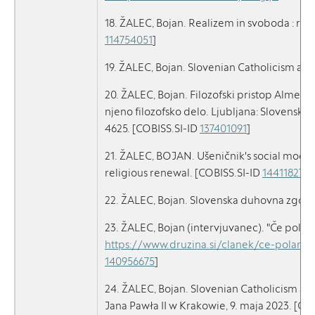
18. ŽALEC, Bojan. Realizem in svoboda : reso
114754051
]
19. ŽALEC, Bojan. Slovenian Catholicism and
20. ŽALEC, Bojan. Filozofski pristop Alme So
njeno filozofsko delo. Ljubljana: Slovenska m
4625. [COBISS.SI-ID
137401091
]
21. ŽALEC, BOJAN. Ušeničnik's social model : 
religious renewal. [COBISS.SI-ID
144118275
]
22. ŽALEC, Bojan. Slovenska duhovna zgodovi
23. ŽALEC, Bojan (intervjuvanec). "Če polariza
https://www.druzina.si/clanek/ce-polarizaci
140956675
]
24. ŽALEC, Bojan. Slovenian Catholicism a
Jana Pawła II w Krakowie, 9. maja 2023. [CO