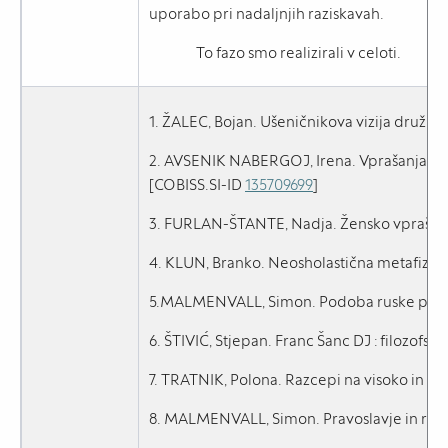
uporabo pri nadaljnjih raziskavah.
To fazo smo realizirali v celoti.
1. ŽALEC, Bojan. Ušeničnikova vizija družbe
2. AVSENIK NABERGOJ, Irena. Vprašanja nazo
[COBISS.SI-ID
135709699
]
3. FURLAN-ŠTANTE, Nadja. Žensko vprašanje 
4. KLUN, Branko. Neosholastična metafizika
5.MALMENVALL, Simon. Podoba ruske pravos
6. ŠTIVIĆ, Stjepan. Franc Šanc DJ : filozofsk
7. TRATNIK, Polona. Razcepi na visoko in ni
8. MALMENVALL, Simon. Pravoslavje in ruska