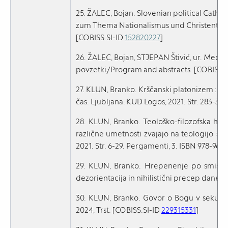
25. ŽALEC, Bojan. Slovenian political Catho
zum Thema Nationalismus und Christentum, R
[COBISS.SI-ID
152820227
]
26. ŽALEC, Bojan, STJEPAN Štivić, ur. Medna
povzetki/Program and abstracts. [COBISS.S
27. KLUN, Branko. Krščanski platonizem : ak
čas. Ljubljana: KUD Logos, 2021. Str. 283-30
28. KLUN, Branko. Teološko-filozofska h
različne umetnosti zvajajo na teologijo = D
2021. Str. 6-29. Pergamenti, 3. ISBN 978-961
29. KLUN, Branko. Hrepenenje po smislu 
dezorientacija in nihilistični precep dane:
30. KLUN, Branko. Govor o Bogu v sekular
2024, Trst. [COBISS.SI-ID
229315331
]