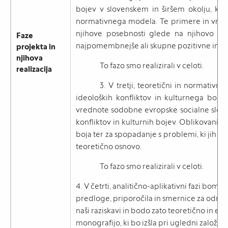
bojev v slovenskem in širšem okolju, ki b
normativnega modela. Te primere in vrste bo
njihove posebnosti glede na njihovo spec
Faze
najpomembnejše ali skupne pozitivne in neg
projekta in
njihova
To fazo smo realizirali v celoti.
realizacija
3. V tretji, teoretični in normativ
ideoloških konfliktov in kulturnega boj
vrednote sodobne evropske socialne slovni
konfliktov in kulturnih bojev. Oblikovani 
boja ter za spopadanje s problemi, ki jih p
teoretično osnovo.
To fazo smo realizirali v celoti.
4. V četrti, analitično-aplikativni fazi bom
predloge, priporočila in smernice za odnos d
naši raziskavi in bodo zato teoretično in emp
monografijo, ki bo izšla pri ugledni založbi