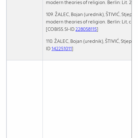
modern theories of religion. Berlin: Lit. 202
109. ŽALEC, Bojan (urednik), ŠTIVIĆ, Stjepan 
modern theories of religion. Berlin: Lit, co
[COBISS.SI-ID
228058115
]
110. ŽALEC, Bojan (urednik), ŠTIVIĆ, Stjepa
ID
142251011
]