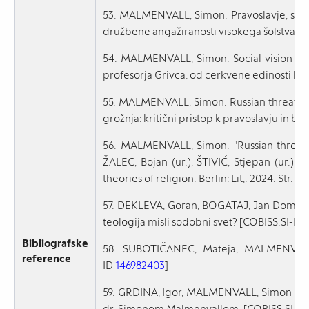
53. MALMENVALL, Simon. Pravoslavje, slovan
družbene angažiranosti visokega šolstva. [
54. MALMENVALL, Simon. Social vision of p
profesorja Grivca: od cerkvene edinosti k n
55. MALMENVALL, Simon. Russian threat : c
grožnja: kritični pristop k pravoslavju in b
56. MALMENVALL, Simon. "Russian threat":
ŽALEC, Bojan (ur.), ŠTIVIĆ, Stjepan (ur.).
theories of religion. Berlin: Lit,. 2024. Str.
57. DEKLEVA, Goran, BOGATAJ, Jan Dominik
teologija misli sodobni svet? [COBISS.SI-ID
Bibliografske
58. SUBOTIČANEC, Mateja, MALMENVALL, 
reference
ID
146982403
]
59. GRDINA, Igor, MALMENVALL, Simon (inter
dr. Simonom Malmenvallom. [COBISS.SI-I