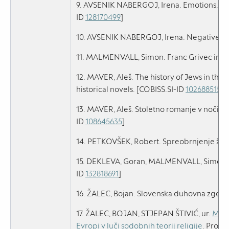
9. AVSENIK NABERGOJ, Irena. Emotions, the s
ID
128170499
]
10. AVSENIK NABERGOJ, Irena. Negative ima
11. MALMENVALL, Simon. Franc Grivec in zač
12. MAVER, Aleš. The history of Jews in the
historical novels. [COBISS.SI-ID
102688515
]
13. MAVER, Aleš. Stoletno romanje v noči in
ID
108645635
]
14. PETKOVŠEK, Robert. Spreobrnjenje želje
15. DEKLEVA, Goran, MALMENVALL, Simon (in
ID
132818691
]
16. ŽALEC, Bojan. Slovenska duhovna zgodo
17. ŽALEC, BOJAN, STJEPAN ŠTIVIĆ, ur.
Medn
Evropi v luči sodobnih teorij religije
. Progr