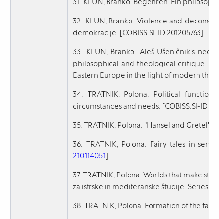
31. KLUN, Branko. Begehren: Ein philosoph
32. KLUN, Branko. Violence and deconstru
demokracije. [COBISS.SI-ID 201205763]
33. KLUN, Branko. Aleš Ušeničnik's neo-s
philosophical and theological critique. V: Ž
Eastern Europe in the light of modern theorie
34. TRATNIK, Polona. Political function
circumstances and needs. [COBISS.SI-ID 21
35. TRATNIK, Polona. "Hansel and Gretel":
36. TRATNIK, Polona. Fairy tales in servic
210114051
]
37. TRATNIK, Polona. Worlds that make stories
za istrske in mediteranske študije. Series hi
38. TRATNIK, Polona. Formation of the fairy 