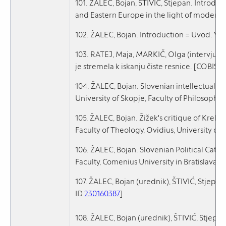
101. ŽALEC, Bojan, ŠTIVIĆ, Stjepan. Introducti
and Eastern Europe in the light of modern the
102. ŽALEC, Bojan. Introduction = Uvod. V: Ž
103. RATEJ, Maja, MARKIČ, Olga (intervjuva
je stremela k iskanju čiste resnice. [COBISS.
104. ŽALEC, Bojan. Slovenian intellectual h
University of Skopje, Faculty of Philosophy,
105. ŽALEC, Bojan. Žižek's critique of Krek’
Faculty of Theology, Ovidius, University of
106. ŽALEC, Bojan. Slovenian Political Cath
Faculty, Comenius University in Bratislava,
107. ŽALEC, Bojan (urednik), ŠTIVIĆ, Stjepan (
ID
230160387
]
108. ŽALEC, Bojan (urednik), ŠTIVIĆ, Stjepan 