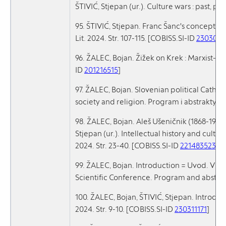
ŠTIVIĆ, Stjepan (ur.). Culture wars : past, pre
95. ŠTIVIĆ, Stjepan. Franc Šanc's concept of c
Lit. 2024. Str. 107-115. [COBISS.SI-ID
2303083
96. ŽALEC, Bojan. Žižek on Krek : Marxist-li
ID
201216515
]
97. ŽALEC, Bojan. Slovenian political Catholi
society and religion. Program i abstrakty
98. ŽALEC, Bojan. Aleš Ušeničnik (1868-1952) :
Stjepan (ur.). Intellectual history and cultur
2024. Str. 23-40. [COBISS.SI-ID
221483523
]
99. ŽALEC, Bojan. Introduction = Uvod. V: ŽALE
Scientific Conference. Program and abstrac
100. ŽALEC, Bojan, ŠTIVIĆ, Stjepan. Introductio
2024. Str. 9-10. [COBISS.SI-ID
230311171
]