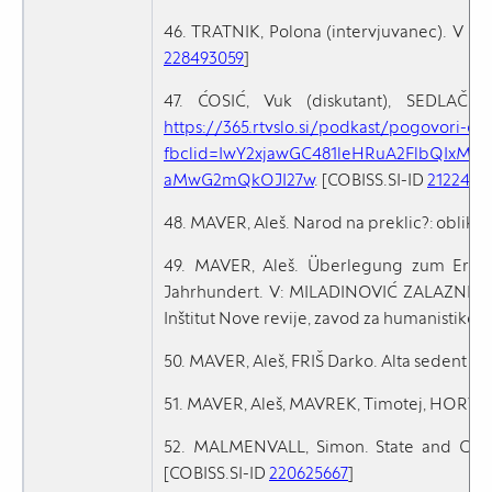
46. TRATNIK, Polona (intervjuvanec). V dež
228493059
]
47. ĆOSIĆ, Vuk (diskutant), SEDLAČEK,
https://365.rtvslo.si/podkast/pogovori-o-
fbclid=IwY2xjawGC481leHRuA2FlbQIxM
aMwG2mQkOJI27w
. [COBISS.SI-ID
21224781
48. MAVER, Aleš. Narod na preklic?: oblikov
49. MAVER, Aleš. Überlegung zum Erhalt
Jahrhundert. V: MILADINOVIĆ ZALAZNIK, Mir
Inštitut Nove revije, zavod za humanistiko, 2
50. MAVER, Aleš, FRIŠ Darko. Alta sedent civ
51. MAVER, Aleš, MAVREK, Timotej, HORVAT,
52. MALMENVALL, Simon. State and Chris
[COBISS.SI-ID
220625667
]