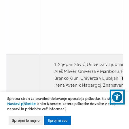
1. Stjepan Štivić, Univerza v Ljubljani,
Aleš Maver, Univerza v Mariboru, Filo
Branko Klun, Univerza v Ljubljani, Teo
Irena Avsenik Nabergoj, Znanstvenora
Predlogi, priporočila in smernice za o
Elektronske
Spletna stran za pravilno delovanje uporablja piškotke. Na strani
verzije
Nastavi piškotke
lahko izberete, katere piškotke dovolite v svoji
2.
Bojan Žalec, Stjepan Štivić (Eds.) I
napravi in pridobite več informacij.
publikacij
Theories of Religion. Berlin: Lit, 2024.
projekta
Sprejmi le nujne
Sprejmi vse
This version of the monograph differs slightly 