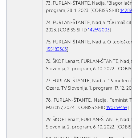
73. FURLAN-ŠTANTE, Nadja. "Blagor lačnim in 
program, 28. 1. 2023. [COBISS.SI-ID
1425937
74. FURLAN-ŠTANTE, Nadja. "Če imaš cilj, boš
2023. [COBISS.SI-ID
142592003
]
75. FURLAN-ŠTANTE, Nadja. O teološkem ekof
155183363
]
76. ŠKOF, Lenart, FURLAN-ŠTANTE, Nadja. Od
Slovenija, 2. program, 6. 10. 2022. [COBISS.S
77. FURLAN-ŠTANTE, Nadja. "Pameten člov
Ozare, TV Slovenija, 1. program, 17. 12. 2022
78. FURLAN-ŠTANTE, Nadja. Feminist Theolo
March 7, 2024. [COBISS.SI-ID
190739459
]
79. ŠKOF, Lenart, FURLAN-ŠTANTE, Nadja. Od
Slovenija, 2. program, 6. 10. 2022. [COBISS.S