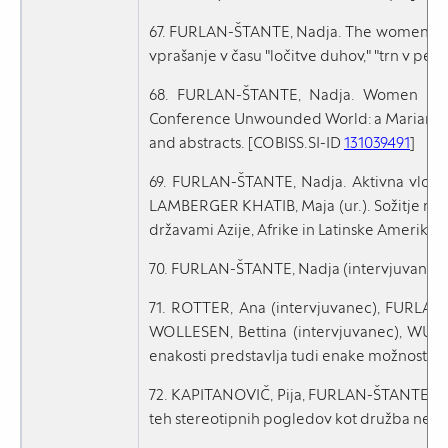
67. FURLAN-ŠTANTE, Nadja. The women’s issue
vprašanje v času "ločitve duhov," "trn v pet
68. FURLAN-ŠTANTE, Nadja. Women betwee
Conference Unwounded World: a Marian Pe
and abstracts. [COBISS.SI-ID
131039491
]
69. FURLAN-ŠTANTE, Nadja. Aktivna vloga ž
LAMBERGER KHATIB, Maja (ur.). Sožitje med
državami Azije, Afrike in Latinske Amerike, F
70. FURLAN-ŠTANTE, Nadja (intervjuvanec)
71. ROTTER, Ana (intervjuvanec), FURLAN-Š
WOLLESEN, Bettina (intervjuvanec), WUNDE
enakosti predstavlja tudi enake možnosti? 
72. KAPITANOVIČ, Pija, FURLAN-ŠTANTE, Nad
teh stereotipnih pogledov kot družba ne zna