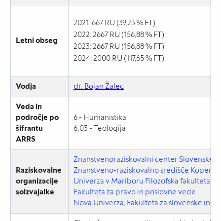
2021: 667 RU (39,23 % FT)
2022: 2667 RU (156,88 % FT)
Letni obseg
2023: 2667 RU (156,88 % FT)
2024: 2000 RU (117,65 % FT)
Vodja
dr. Bojan Žalec
Veda in
področje po
6 - Humanistika
šifrantu
6.03 - Teologija
ARRS
Znanstvenoraziskovalni center Slovenske a
Raziskovalne
Znanstveno-raziskovalno središče Koper
organizacije
Univerza v Mariboru Filozofska fakulteta
soizvajalke
Fakulteta za pravo in poslovne vede
Nova Univerza, Fakulteta za slovenske in 