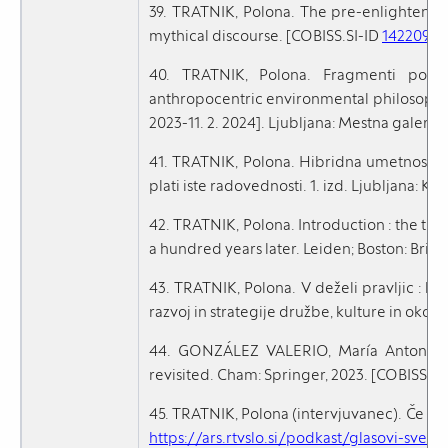
39. TRATNIK, Polona. The pre-enlightenm
mythical discourse. [COBISS.SI-ID
14220928
40. TRATNIK, Polona. Fragmenti postan
anthropocentric environmental philosophy an
2023-11. 2. 2024]. Ljubljana: Mestna galerija:
41. TRATNIK, Polona. Hibridna umetnost in d
plati iste radovednosti. 1. izd. Ljubljana: Kem
42. TRATNIK, Polona. Introduction : the tu
a hundred years later. Leiden; Boston: Brill, 
43. TRATNIK, Polona. V deželi pravljic : k d
razvoj in strategije družbe, kulture in okolj
44. GONZÁLEZ VALERIO, María Antonia, TR
revisited. Cham: Springer, 2023. [COBISS.SI
45. TRATNIK, Polona (intervjuvanec). Če ima
https://ars.rtvslo.si/podkast/glasovi-svet