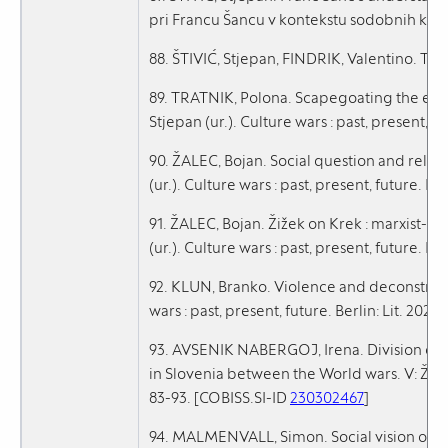
pri Francu Šancu v kontekstu sodobnih kult
88. ŠTIVIĆ, Stjepan, FINDRIK, Valentino. Tr
89. TRATNIK, Polona. Scapegoating the express
Stjepan (ur.). Culture wars : past, present, fu
90. ŽALEC, Bojan. Social question and religio
(ur.). Culture wars : past, present, future. Ber
91. ŽALEC, Bojan. Žižek on Krek : marxist-lib
(ur.). Culture wars : past, present, future. Ber
92. KLUN, Branko. Violence and deconstructi
wars : past, present, future. Berlin: Lit. 2024
93. AVSENIK NABERGOJ, Irena. Division of sp
in Slovenia between the World wars. V: ŽALEC, 
83-93. [COBISS.SI-ID
230302467
]
94. MALMENVALL, Simon. Social vision of prof