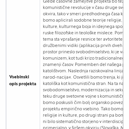
Glede časovne zamejitve projekta bo težišč
komunistične revolucije v času druge sveto
okvira, tako v smeri predhodnega časa kot 
bomo aplicirali sodobne teorije religije, pr
kulture, kulturnega boja in idejnega spopa
ruske filozofske in teološke mislece. Pome
tema sta vprašanje resnice ter avtoritete (
družbenimi vidiki (aplikacija prvih dveh na
prostor prineslo svobodmiselstvo, ki je vanj
komunizem, kot tudi krizo tradicionalnega ka
znamenji časov. Pomemben del našega proj
katolištvom. Naslednja raziskovalna linija 
Vsebinski
narod-nacija«. Osvetlili bomo trenja, ki jih 
katoliška kot komunistična stran. Na ta nači
opis projekta
svobodomiselstvo, modernizacija in sekulari
teku druge svetovne vojne s komunistično r
bomo poskusili čim bolj organsko povezati:
projektu empirično vsebino. Tako bomo doseg
religije in kulture, po drugi strani pa bomo
ni bilo sistematično storjeno v interdisci
primerjalno, v širšem okvirju (Slovaška, Ma