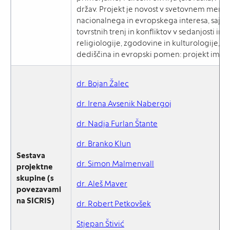
držav. Projekt je novost v svetovnem merilu
nacionalnega in evropskega interesa, saj 
tovrstnih trenj in konfliktov v sedanjosti 
religiologije, zgodovine in kulturologije, 
dediščina in evropski pomen: projekt ima
dr. Bojan Žalec
dr. Irena Avsenik Nabergoj
dr. Nadja Furlan Štante
dr. Branko Klun
Sestava
dr. Simon Malmenvall
projektne
skupine (s
dr. Aleš Maver
povezavami
na SICRIS)
dr. Robert Petkovšek
Stjepan Štivić