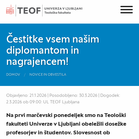
Čestitke vsem našim
diplomantom in
nagrajencem!
DOMOV
NOVICE IN OBVESTILA
Objavljeno: 21.1.2026 | Posodobljeno: 30.3.2026 | Dogodek:
2.3.2026 ob 09:00: UL TEOF Ljubljana
Na prvi marčevski ponedeljek smo na Teološki
fakulteti Univerze v Ljubljani obeležili dosežke
profesorjev in študentov. Slovesnost ob