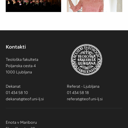
Kontakti
Teološka fakulteta
Poljanska cesta 4
1000 Ljubljana
Dekanat
Referat - Ljubljana
01 434 58 10
01 434 58 18
dekanat@teof.uni-lj.si
referat@teof.uni-lj.si
Enota v Mariboru