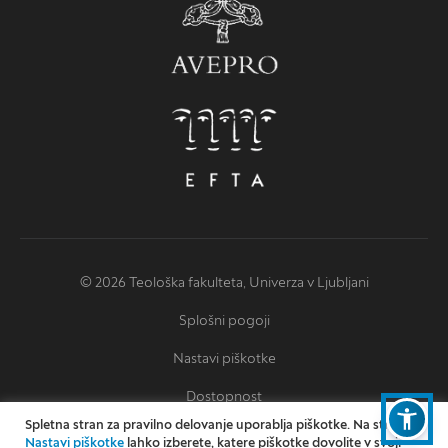
© 2026 Teološka fakulteta, Univerza v Ljubljani
Splošni pogoji
Nastavi piškotke
Dostopnost
Spletna stran za pravilno delovanje uporablja piškotke. Na strani
Izjava o dostopnosti
Nastavi piškotke
lahko izberete, katere piškotke dovolite v svoji