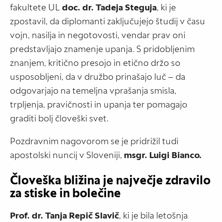
fakultete UL
doc. dr. Tadeja Steguja
, ki je
zpostavil, da diplomanti zaključujejo študij v času
vojn, nasilja in negotovosti, vendar prav oni
predstavljajo znamenje upanja. S pridobljenim
znanjem, kritično presojo in etično držo so
usposobljeni, da v družbo prinašajo luč – da
odgovarjajo na temeljna vprašanja smisla,
trpljenja, pravičnosti in upanja ter pomagajo
graditi bolj človeški svet.
Pozdravnim nagovorom se je pridrižil tudi
apostolski nuncij v Sloveniji,
msgr. Luigi Bianco.
Človeška bližina je največje zdravilo
za stiske in bolečine
Prof. dr. Tanja Repič Slavič
, ki je bila letošnja