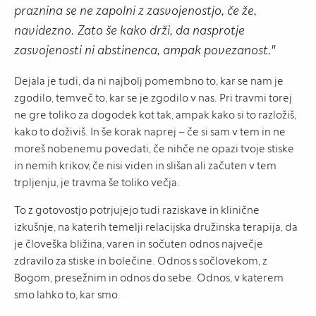
praznina se ne zapolni z zasvojenostjo, če že,
navidezno. Zato še kako drži, da nasprotje
zasvojenosti ni abstinenca, ampak povezanost."
Dejala je tudi, da ni najbolj pomembno to, kar se nam je
zgodilo, temveč to, kar se je zgodilo v nas. Pri travmi torej
ne gre toliko za dogodek kot tak, ampak kako si to razložiš,
kako to doživiš. In še korak naprej – če si sam v tem in ne
moreš nobenemu povedati, če nihče ne opazi tvoje stiske
in nemih krikov, če nisi viden in slišan ali začuten v tem
trpljenju, je travma še toliko večja.
To z gotovostjo potrjujejo tudi raziskave in klinične
izkušnje, na katerih temelji relacijska družinska terapija, da
je človeška bližina, varen in sočuten odnos največje
zdravilo za stiske in bolečine. Odnos s sočlovekom, z
Bogom, presežnim in odnos do sebe. Odnos, v katerem
smo lahko to, kar smo.