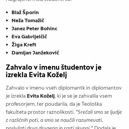
Blaž Šporin
Neža Tomažič
Janez Peter Bohinc
Eva Gabrijelčič
Žiga Kreft
Damijan Janžekovič
Zahvalo v imenu študentov je
izrekla Evita Koželj
Zahvalo v imenu vseh diplomantk in diplomantov
je izrekla
Evita Koželj
, ki je se je zahvalila vsem
profesorjem, ter poudarila, da je Teološka
fakulteta prostor raznolikosti.
"Srečali smo se ljudje
z različnih poti, a smo se naučili razumevati,
poslušati drug drugega in rasti skupaj.
" Dodala je,