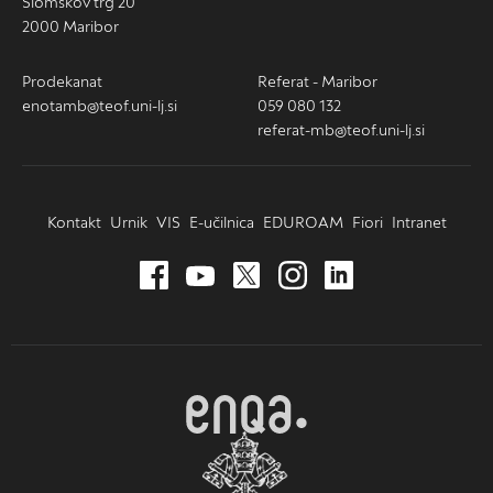
Slomškov trg 20
2000 Maribor
Prodekanat
Referat - Maribor
enotamb@teof.uni-lj.si
059 080 132
referat-mb@teof.uni-lj.si
Kontakt
Urnik
VIS
E-učilnica
EDUROAM
Fiori
Intranet