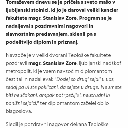
Tomaževem dnevu se je pričela s sveto mašo v
ljubljanski stolnici, ki jo je daroval veliki kancler
fakultete msgr. Stanislav Zore. Program se je
nadaljeval s pozdravnimi nagovori in
slavnostnim predavanjem, sklenil pa s
podelitvijo diplom in priznanj.
Navzoče je v veliki dvorani Teološke fakultete
pozdravil
msgr. Stanislav Zore
, ljubljanski nadškof
metropolit, ki je vsem navzočim diplomantom
čestital in nadaljeval:
"Doslej so drugi sejali v vas,
sedaj pa vi ste poklicani, da sejete v druge. Ne smete
biti neučakani, ampak potrpežljivi, neutrudni in
ponižni sejalci,"
ter diplomantom zaželel obilo
blagoslova.
Sledil je pozdravni nagovor dekana Teološke