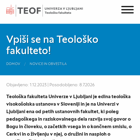
Vpiši se na Teološko
fakulteto!
DOMOV
NOVICE IN OBVESTILA
Objavljeno: 1.12.2023 | Posodobljeno: 8.7.2026
Teološka fakulteta Univerze v Ljubljani je edina teološka
visokošolska ustanova v Sloveniji in je na Univerzi v
Ljubljani ena od petih ustanovnih fakultet, ki poleg
pedagoškega in raziskovalnega dela razvija svoj govor o
Bogu in človeku, o začetkih vsega in o končnem smislu, o
Cerkvi in o življenju v njej, o družini in nasploh o