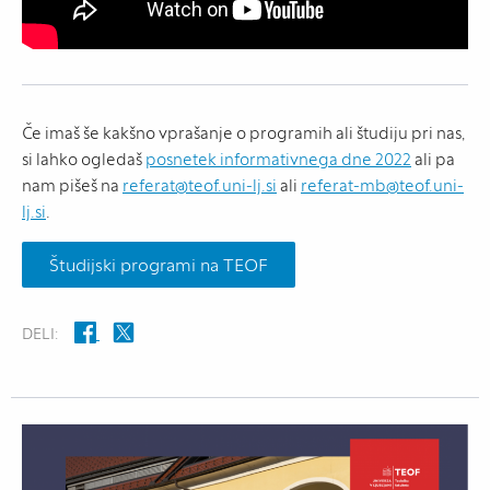
Če imaš še kakšno vprašanje o programih ali študiju pri nas,
si lahko ogledaš
posnetek informativnega dne 2022
ali pa
nam pišeš na
referat@teof.uni-lj.si
ali
referat-mb@teof.uni-
lj.si
.
Študijski programi na TEOF
DELI: