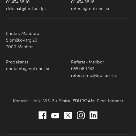
01 434 58 10
01 434 58 18
dekanat@teof.uni-lj.si
referat@teof.uni-lj.si
Enota v Mariboru
Slomškov trg 20
2000 Maribor
Prodekanat
Referat - Maribor
enotamb@teof.uni-lj.si
059 080 132
referat-mb@teof.uni-lj.si
Kontakt
Urnik
VIS
E-učilnica
EDUROAM
Fiori
Intranet