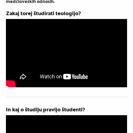
medčloveških odnosih.
Zakaj torej študirati teologijo?
In kaj o študiju pravijo študenti?