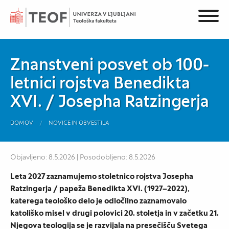
Znanstveni posvet ob 100-
letnici rojstva Benedikta
XVI. / Josepha Ratzingerja
DOMOV
NOVICE IN OBVESTILA
Objavljeno: 8.5.2026 | Posodobljeno: 8.5.2026
Leta 2027 zaznamujemo stoletnico rojstva Josepha
Ratzingerja / papeža Benedikta XVI. (1927–2022),
katerega teološko delo je odločilno zaznamovalo
katoliško misel v drugi polovici 20. stoletja in v začetku 21.
Njegova teologija se je razvijala na presečišču Svetega