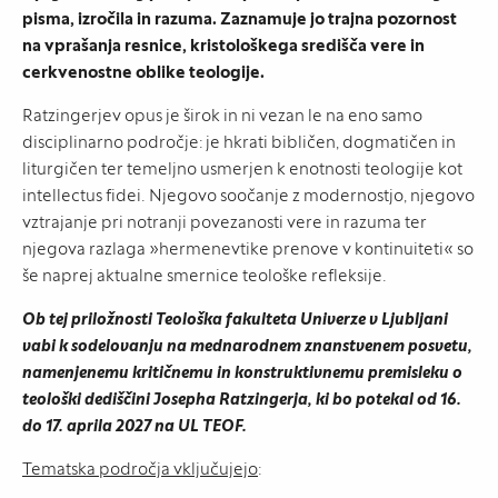
pisma, izročila in razuma. Zaznamuje jo trajna pozornost
na vprašanja resnice, kristološkega središča vere in
cerkvenostne oblike teologije.
Ratzingerjev opus je širok in ni vezan le na eno samo
disciplinarno področje: je hkrati bibličen, dogmatičen in
liturgičen ter temeljno usmerjen k enotnosti teologije kot
intellectus fidei. Njegovo soočanje z modernostjo, njegovo
vztrajanje pri notranji povezanosti vere in razuma ter
njegova razlaga »hermenevtike prenove v kontinuiteti« so
še naprej aktualne smernice teološke refleksije.
Ob tej priložnosti Teološka fakulteta Univerze v Ljubljani
vabi k sodelovanju na mednarodnem znanstvenem posvetu,
namenjenemu kritičnemu in konstruktivnemu premisleku o
teološki dediščini Josepha Ratzingerja, ki bo potekal od 16.
do 17. aprila 2027 na UL TEOF.
Tematska področja vključujejo
: