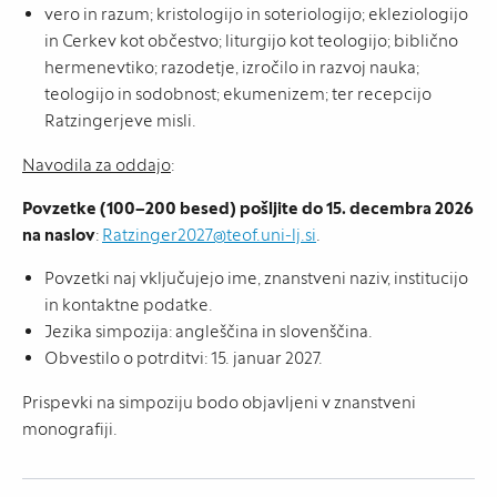
vero in razum; kristologijo in soteriologijo; ekleziologijo
in Cerkev kot občestvo; liturgijo kot teologijo; biblično
hermenevtiko; razodetje, izročilo in razvoj nauka;
teologijo in sodobnost; ekumenizem; ter recepcijo
Ratzingerjeve misli.
Navodila za oddajo
:
Povzetke (100–200 besed) pošljite do 15. decembra 2026
na naslov
:
Ratzinger2027@teof.uni-lj.si
.
Povzetki naj vključujejo ime, znanstveni naziv, institucijo
in kontaktne podatke.
Jezika simpozija: angleščina in slovenščina.
Obvestilo o potrditvi: 15. januar 2027.
Prispevki na simpoziju bodo objavljeni v znanstveni
monografiji.