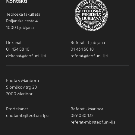
Kontakti
Teološka fakulteta
Poljanska cesta 4
1000 Ljubljana
Dekanat
Referat - Ljubljana
01 434 58 10
01 434 58 18
dekanat@teof.uni-lj.si
referat@teof.uni-lj.si
Enota v Mariboru
Slomškov trg 20
2000 Maribor
Prodekanat
Referat - Maribor
enotamb@teof.uni-lj.si
059 080 132
referat-mb@teof.uni-lj.si