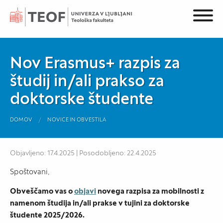
Nov Erasmus+ razpis za
študij in/ali prakso za
doktorske študente
DOMOV
NOVICE IN OBVESTILA
Objavljeno: 17.4.2025 | Posodobljeno: 22.4.2025
Spoštovani,
Obveščamo vas o
objavi
novega razpisa za mobilnosti z
namenom študija in/ali prakse v tujini za doktorske
študente 2025/2026.