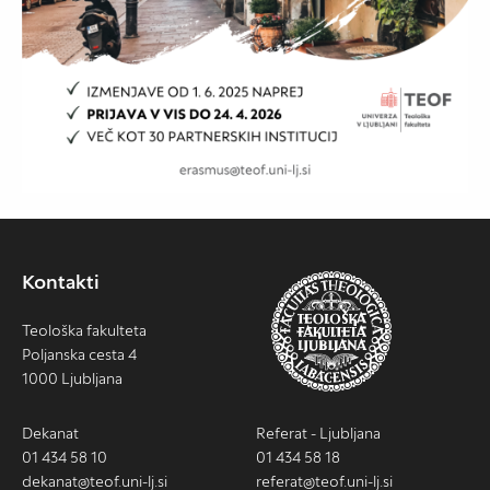
Kontakti
Teološka fakulteta
Poljanska cesta 4
1000 Ljubljana
Dekanat
Referat - Ljubljana
01 434 58 10
01 434 58 18
dekanat@teof.uni-lj.si
referat@teof.uni-lj.si