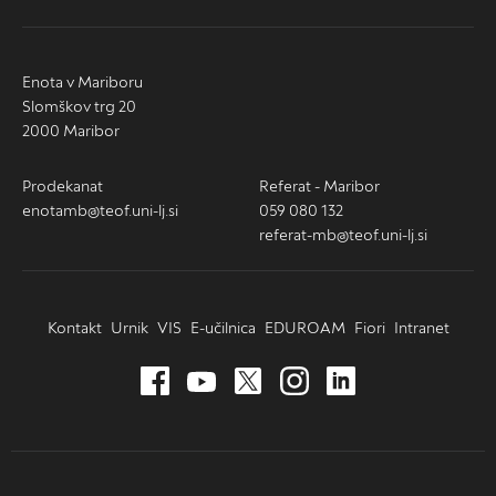
Enota v Mariboru
Slomškov trg 20
2000 Maribor
Prodekanat
Referat - Maribor
enotamb@teof.uni-lj.si
059 080 132
referat-mb@teof.uni-lj.si
Kontakt
Urnik
VIS
E-učilnica
EDUROAM
Fiori
Intranet