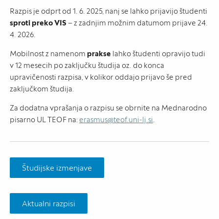
Razpis je odprt od 1. 6. 2025, nanj se lahko prijavijo študenti
sproti preko VIS
– z zadnjim možnim datumom prijave 24.
4. 2026.
Mobilnost z namenom
prakse
lahko študenti opravijo tudi
v 12 mesecih po zaključku študija oz. do konca
upravičenosti razpisa, v kolikor oddajo prijavo še pred
zaključkom študija.
Za dodatna vprašanja o razpisu se obrnite na Mednarodno
pisarno UL TEOF na:
erasmus@teof.uni-lj.si
.
Študijske izmenjave
Aktualni razpisi