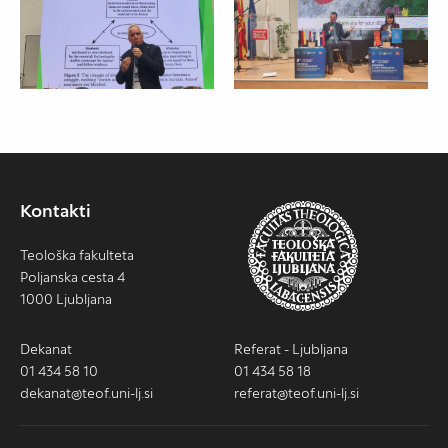
Kontakti
Teološka fakulteta
Poljanska cesta 4
1000 Ljubljana
Dekanat
Referat - Ljubljana
01 434 58 10
01 434 58 18
dekanat@teof.uni-lj.si
referat@teof.uni-lj.si