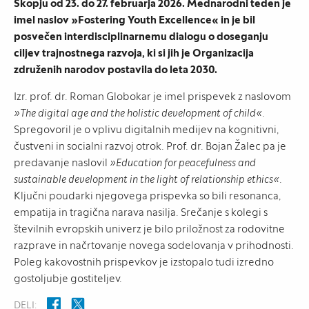
Skopju od 23. do 27. februarja 2026. Mednarodni teden je
imel naslov »Fostering Youth Excellence« in je bil
posvečen interdisciplinarnemu dialogu o doseganju
ciljev trajnostnega razvoja, ki si jih je Organizacija
združenih narodov postavila do leta 2030.
Izr. prof. dr. Roman Globokar je imel prispevek z naslovom
»The digital age and the holistic development of child«
.
Spregovoril je o vplivu digitalnih medijev na kognitivni,
čustveni in socialni razvoj otrok. Prof. dr. Bojan Žalec pa je
predavanje naslovil
»Education for peacefulness and
sustainable development in the light of relationship ethics«
.
Ključni poudarki njegovega prispevka so bili resonanca,
empatija in tragična narava nasilja. Srečanje s kolegi s
številnih evropskih univerz je bilo priložnost za rodovitne
razprave in načrtovanje novega sodelovanja v prihodnosti.
Poleg kakovostnih prispevkov je izstopalo tudi izredno
gostoljubje gostiteljev.
DELI: