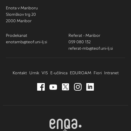
Enota v Mariboru
Slomškov trg 20
2000 Maribor
Prodekanat
Referat - Maribor
enotamb@teof.uni-lj.si
059 080 132
referat-mb@teof.uni-lj.si
Kontakt
Urnik
VIS
E-učilnica
EDUROAM
Fiori
Intranet