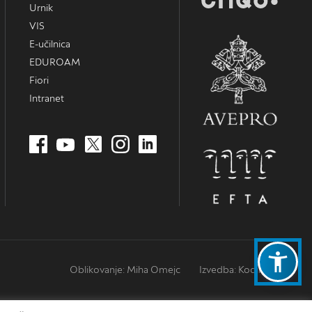
Urnik
VIS
E-učilnica
EDUROAM
Fiori
Intranet
Oblikovanje: Miha Omejc
Izvedba: Kodington