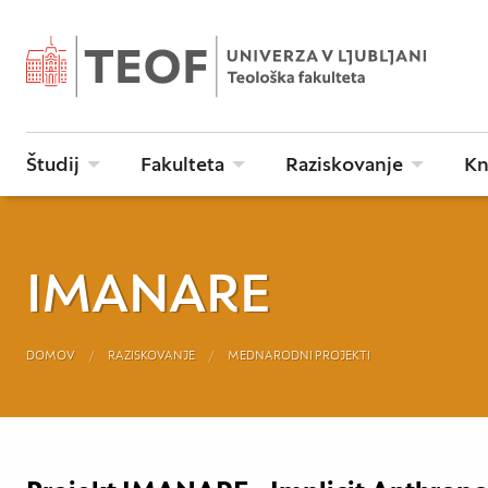
Študij
Fakulteta
Raziskovanje
Kn
IMANARE
DOMOV
RAZISKOVANJE
MEDNARODNI PROJEKTI