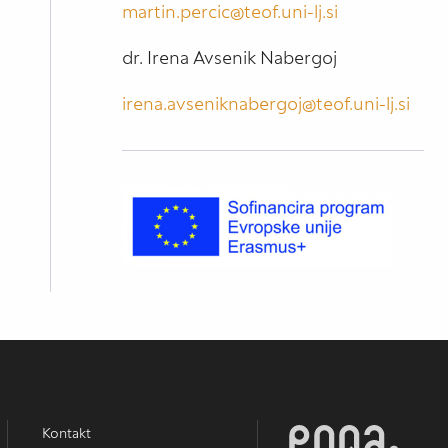
martin.percic@teof.uni-lj.si
dr. Irena Avsenik Nabergoj
irena.avseniknabergoj@teof.uni-lj.si
Kontakt