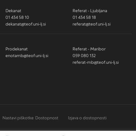
Dekanat
Referat - Ljubljana
01 434 58 10
01 434 58 18
dekanat@teof.uni-lj.si
referat@teof.uni-lj.si
Prodekanat
Referat - Maribor
enotamb@teof.uni-lj.si
059 080 132
referat-mb@teof.uni-lj.si
Nastavi piškotke
Dostopnost
Izjava o dostopnosti