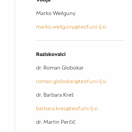
Marko Weilguny
marko.weilguny@teof.uni-lj.si
Raziskovalci
dr. Roman Globokar
roman.globokar@teof.uni-lj.si
dr. Barbara Kreš
barbara.kres@teof.uni-lj.si
dr. Martin Perčič