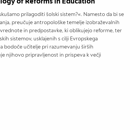
logy of Reforms in Education
skušamo prilagoditi šolski sistem?«. Namesto da bi se
vanja, preučuje antropološke temelje izobraževalnih
 vrednote in predpostavke, ki oblikujejo reforme, ter
skih sistemov, usklajenih s cilji Evropskega
a bodoče učitelje pri razumevanju širših
e njihovo pripravljenost in prispeva k večji