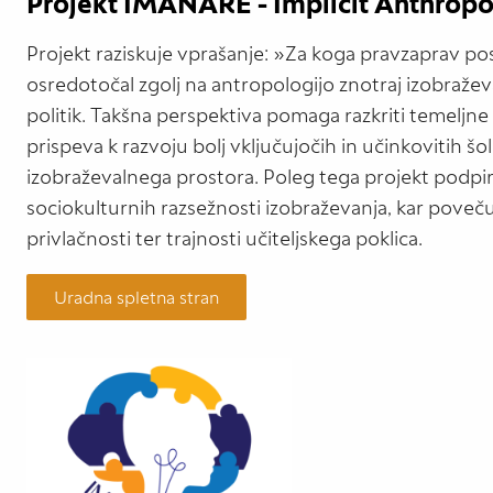
Projekt IMANARE - Implicit Anthropo
Projekt raziskuje vprašanje: »Za koga pravzaprav po
osredotočal zgolj na antropologijo znotraj izobraže
politik. Takšna perspektiva pomaga razkriti temeljne
prispeva k razvoju bolj vključujočih in učinkovitih šol
izobraževalnega prostora. Poleg tega projekt podpir
sociokulturnih razsežnosti izobraževanja, kar povečuj
privlačnosti ter trajnosti učiteljskega poklica.
Uradna spletna stran