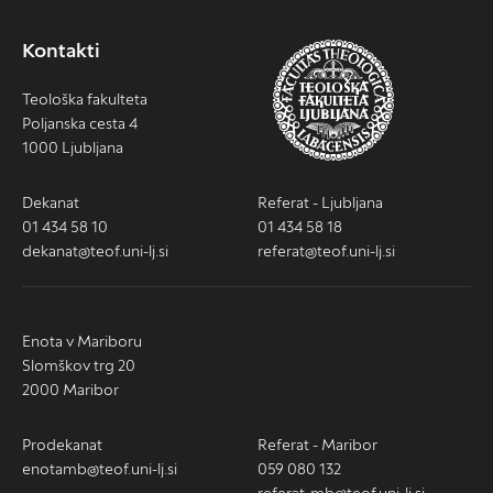
Kontakti
Teološka fakulteta
Poljanska cesta 4
1000 Ljubljana
Dekanat
Referat - Ljubljana
01 434 58 10
01 434 58 18
dekanat@teof.uni-lj.si
referat@teof.uni-lj.si
Enota v Mariboru
Slomškov trg 20
2000 Maribor
Prodekanat
Referat - Maribor
enotamb@teof.uni-lj.si
059 080 132
referat-mb@teof.uni-lj.si